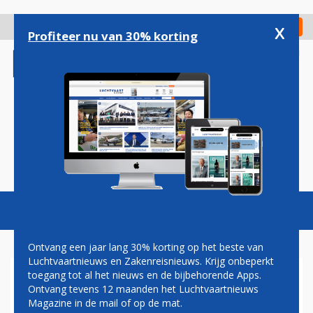
Overslaan
en
x
Digitaal Magazine
Registreer
Check in
naar
Profiteer nu van 30% korting
de
inhoud
gaan
Magazine
Podcasts
Vacatures
Toggl
naviga
Ontvang een jaar lang 30% korting op het beste van
Luchtvaartnieuws en Zakenreisnieuws. Krijg onbeperkt
toegang tot al het nieuws en de bijbehorende Apps.
RYANAIR WIL EIGEN
Ontvang tevens 12 maanden het Luchtvaartnieuws
TERMINAL OP DUBLIN
Magazine in de mail of op de mat.