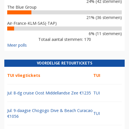
24% (42 stemmen)
The Blue Group
21% (36 stemmen)
Air-France-KLM-SAS(-TAP)
6% (11 stemmen)
Totaal aantal stemmen: 170
Meer polls
VOORDELIGE RETOURTICKETS
TUI vliegtickets
TUI
Jul: 8-dg cruise Oost Middellandse Zee €1235
TUI
Jul: 9-daagse Chogogo Dive & Beach Curacao
TUI
€1056