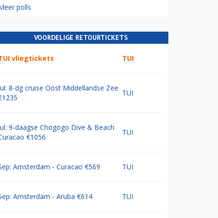
Meer polls
VOORDELIGE RETOURTICKETS
TUI vliegtickets
TUI
Jul: 8-dg cruise Oost Middellandse Zee
TUI
€1235
Jul: 9-daagse Chogogo Dive & Beach
TUI
Curacao €1056
Sep: Amsterdam - Curacao €569
TUI
Sep: Amsterdam - Aruba €614
TUI