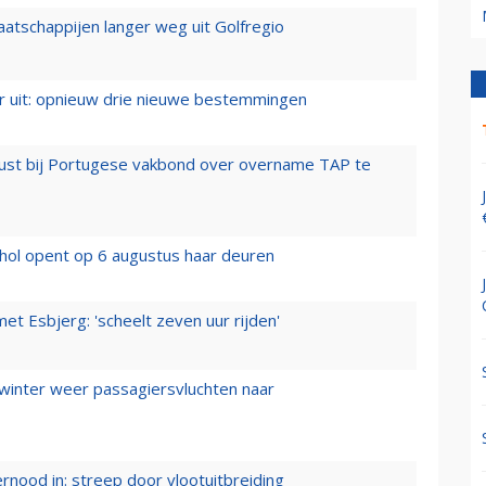
aatschappijen langer weg uit Golfregio
er uit: opnieuw drie nieuwe bestemmingen
rust bij Portugese vakbond over overname TAP te
hol opent op 6 augustus haar deuren
t Esbjerg: 'scheelt zeven uur rijden'
 winter weer passagiersvluchten naar
ernood in: streep door vlootuitbreiding