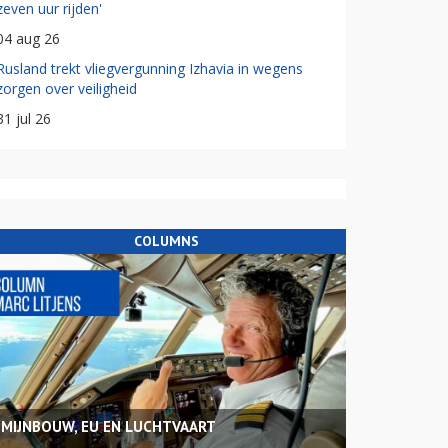
zeven uur rijden'
04 aug 26
Rusland trekt vliegvergunning Izhavia in wegens
zorgen over veiligheid
31 jul 26
COLUMNS
MIJNBOUW, EU EN LUCHTVAART