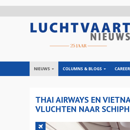
Overslaan
en
naar
de
inhoud
gaan
NIEUWS
COLUMNS & BLOGS
CAREER
THAI AIRWAYS EN VIETN
VLUCHTEN NAAR SCHIPH