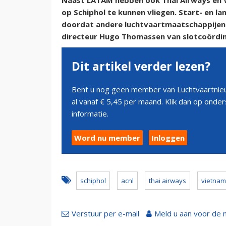
Naast LATAM hebben ook Thai Airways en V
op Schiphol te kunnen vliegen. Start- en l
doordat andere luchtvaartmaatschappijen m
directeur Hugo Thomassen van slotcoördin
Dit artikel verder lezen?
Bent u nog geen member van Luchtvaartnieu
al vanaf € 5,45 per maand. Klik dan op ond
informatie.
Word nu member
Inloggen
schiphol
acnl
thai airways
vietnam 
Verstuur per e-mail
Meld u aan voor de 