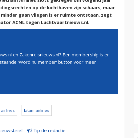
ietnam Airlines slots gekregen om volgend jaar
andingsrechten op de luchthaven zijn schaars, maar
inder gaan vliegen is er ruimte ontstaan, zegt
ator ACNL tegen Luchtvaartnieuws.nl.
ws.nl en Zakenreisnieuws.nl? Een membership is er
erstaande 'Word nu member' button voor meer
airlines
latam airlines
nieuwsbrief
Tip de redactie