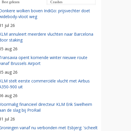
Best gelezen
Crashes
Donkere wolken boven IndiGo: prijsvechter doet
widebody-vloot weg
31 jul 26
KLM annuleert meerdere vluchten naar Barcelona
door staking
05 aug 26
Transavia opent komende winter nieuwe route
vanaf Brussels Airport
05 aug 26
KLM stelt eerste commerciële vlucht met Airbus
A350-900 uit
06 aug 26
Voormalig financieel directeur KLM Erik Swelheim
aan de slag bij ProRail
31 jul 26
Groningen vanaf nu verbonden met Esbjerg: 'scheelt