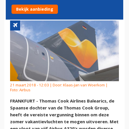
VLIEGVERGUNNING BINNEN
Bekijk aanbieding
21 maart 2018 - 12:03 | Door:
Klaas-Jan van Woerkom
|
Foto: Airbus
FRANKFURT - Thomas Cook Airlines Balearics, de
Spaanse dochter van de Thomas Cook Group,
heeft de vereiste vergunning binnen om deze
zomer vakantievluchten te mogen uitvoeren. Met
een vloot van vijf Airbus A320’s worden diverse