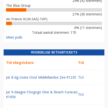
24% (42 stemmen)
The Blue Group
21% (36 stemmen)
Air-France-KLM-SAS(-TAP)
6% (11 stemmen)
Totaal aantal stemmen: 170
Meer polls
VOORDELIGE RETOURTICKETS
TUI vliegtickets
TUI
Jul: 8-dg cruise Oost Middellandse Zee €1235
TUI
Jul: 9-daagse Chogogo Dive & Beach Curacao
TUI
€1056