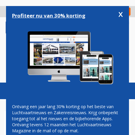
Overslaan
en
x
Digitaal Magazine
Registreer
Check in
naar
Profiteer nu van 30% korting
de
inhoud
gaan
Magazine
Podcasts
Vacatures
Toggl
naviga
Ontvang een jaar lang 30% korting op het beste van
Luchtvaartnieuws en Zakenreisnieuws. Krijg onbeperkt
toegang tot al het nieuws en de bijbehorende Apps.
THOMAS COOK AIRLINES
Ontvang tevens 12 maanden het Luchtvaartnieuws
BALEARICS HEEFT
Magazine in de mail of op de mat.