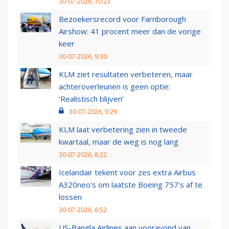
30-07-2026, 10:23
Bezoekersrecord voor Farnborough
Airshow: 41 procent meer dan de vorige
keer
30-07-2026, 9:30
KLM ziet resultaten verbeteren, maar
achteroverleunen is geen optie:
‘Realistisch blijven’
30-07-2026, 9:29
KLM laat verbetering zien in tweede
kwartaal, maar de weg is nog lang
30-07-2026, 8:22
Icelandair tekent voor zes extra Airbus
A320neo's om laatste Boeing 757's af te
lossen
30-07-2026, 6:52
US-Bangla Airlines aan vooravond van