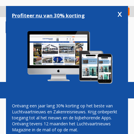
Overslaan
en
x
Digitaal Magazine
Registreer
Check in
naar
Profiteer nu van 30% korting
de
inhoud
gaan
Magazine
Podcasts
Vacatures
Toggl
naviga
Ontvang een jaar lang 30% korting op het beste van
Luchtvaartnieuws en Zakenreisnieuws. Krijg onbeperkt
toegang tot al het nieuws en de bijbehorende Apps.
THOMAS COOK AIRLINES
Ontvang tevens 12 maanden het Luchtvaartnieuws
MAAKT ZICH OP VOOR
Magazine in de mail of op de mat.