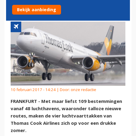
DRUKKE ZOMER
Bekijk aanbieding
10 februari 2017 - 14:24 | Door:
onze redactie
FRANKFURT - Met maar liefst 109 bestemmingen
vanaf 48 luchthavens, waaronder talloze nieuwe
routes, maken de vier luchtvaarttakken van
Thomas Cook Airlines zich op voor een drukke
zomer.