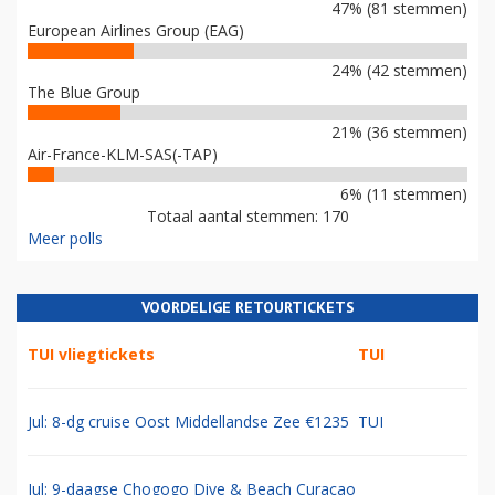
47% (81 stemmen)
European Airlines Group (EAG)
24% (42 stemmen)
The Blue Group
21% (36 stemmen)
Air-France-KLM-SAS(-TAP)
6% (11 stemmen)
Totaal aantal stemmen: 170
Meer polls
VOORDELIGE RETOURTICKETS
TUI vliegtickets
TUI
Jul: 8-dg cruise Oost Middellandse Zee €1235
TUI
Jul: 9-daagse Chogogo Dive & Beach Curacao