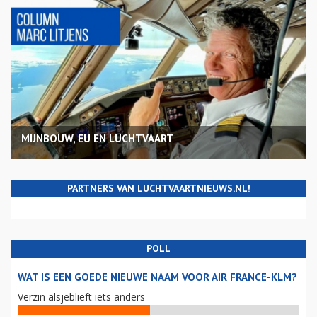
MIJNBOUW, EU EN LUCHTVAART
PARTNERS VAN LUCHTVAARTNIEUWS.NL!
POLL
WAT IS EEN GOEDE NIEUWE NAAM VOOR AIR FRANCE-KLM?
Verzin alsjeblieft iets anders