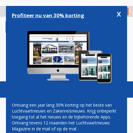
Overslaan
en
x
Digitaal Magazine
Registreer
Check in
naar
Profiteer nu van 30% korting
de
inhoud
gaan
Magazine
Podcasts
Vacatures
Toggl
naviga
Ontvang een jaar lang 30% korting op het beste van
Luchtvaartnieuws en Zakenreisnieuws. Krijg onbeperkt
toegang tot al het nieuws en de bijbehorende Apps.
TRANSAVIA: 75 PROCENT
Ontvang tevens 12 maanden het Luchtvaartnieuws
REIZIGERS OP BESTEMMING
Magazine in de mail of op de mat.