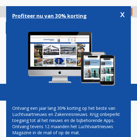
Overslaan
en
x
Digitaal Magazine
Registreer
Check in
naar
Profiteer nu van 30% korting
de
inhoud
gaan
Magazine
Podcasts
Vacatures
Toggl
naviga
Ontvang een jaar lang 30% korting op het beste van
Luchtvaartnieuws en Zakenreisnieuws. Krijg onbeperkt
toegang tot al het nieuws en de bijbehorende Apps.
TUI FLY BEMANNINGSLID
Ontvang tevens 12 maanden het Luchtvaartnieuws
AANGEHOUDEN DOOR
Magazine in de mail of op de mat.