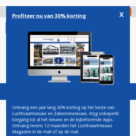
Overslaan
en
x
Digitaal Magazine
Registreer
Check in
naar
Profiteer nu van 30% korting
de
inhoud
gaan
Magazine
Podcasts
Vacatures
Toggl
naviga
Ontvang een jaar lang 30% korting op het beste van
Luchtvaartnieuws en Zakenreisnieuws. Krijg onbeperkt
toegang tot al het nieuws en de bijbehorende Apps.
TURKIJE WIL LUCHTRUIM
Ontvang tevens 12 maanden het Luchtvaartnieuws
SLUITEN VOOR ISRAËLISCHE
Magazine in de mail of op de mat.