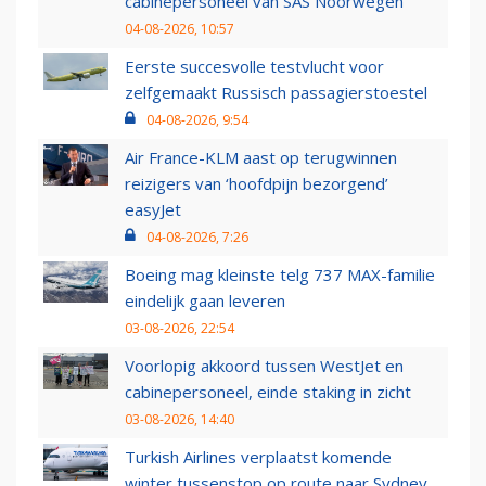
cabinepersoneel van SAS Noorwegen
04-08-2026, 10:57
Eerste succesvolle testvlucht voor
zelfgemaakt Russisch passagierstoestel
04-08-2026, 9:54
Air France-KLM aast op terugwinnen
reizigers van ‘hoofdpijn bezorgend’
easyJet
04-08-2026, 7:26
Boeing mag kleinste telg 737 MAX-familie
eindelijk gaan leveren
03-08-2026, 22:54
Voorlopig akkoord tussen WestJet en
cabinepersoneel, einde staking in zicht
03-08-2026, 14:40
Turkish Airlines verplaatst komende
winter tussenstop op route naar Sydney