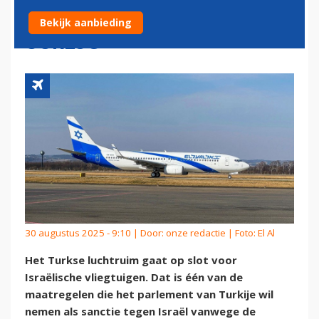
VLIEGTUIGEN OM GAZA-
Bekijk aanbieding
OORLOG
30 augustus 2025 - 9:10 | Door:
onze redactie
| Foto: El Al
Het Turkse luchtruim gaat op slot voor
Israëlische vliegtuigen. Dat is één van de
maatregelen die het parlement van Turkije wil
nemen als sanctie tegen Israël vanwege de