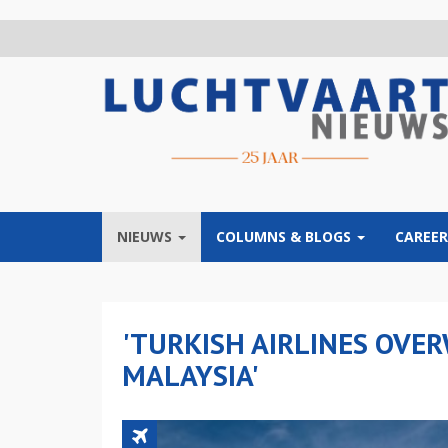
Overslaan
en
naar
de
inhoud
gaan
NIEUWS
COLUMNS & BLOGS
CAREER
'TURKISH AIRLINES OVER
MALAYSIA'