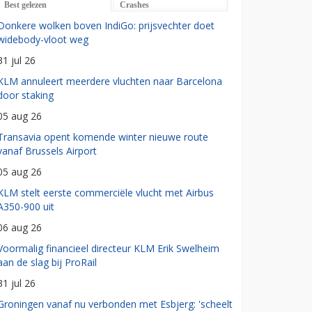
Best gelezen
Crashes
Donkere wolken boven IndiGo: prijsvechter doet
widebody-vloot weg
31 jul 26
KLM annuleert meerdere vluchten naar Barcelona
door staking
05 aug 26
Transavia opent komende winter nieuwe route
vanaf Brussels Airport
05 aug 26
KLM stelt eerste commerciële vlucht met Airbus
A350-900 uit
06 aug 26
Voormalig financieel directeur KLM Erik Swelheim
aan de slag bij ProRail
31 jul 26
Groningen vanaf nu verbonden met Esbjerg: 'scheelt