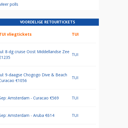
Meer polls
VOORDELIGE RETOURTICKETS
TUI vliegtickets
TUI
Jul: 8-dg cruise Oost Middellandse Zee
TUI
€1235
Jul: 9-daagse Chogogo Dive & Beach
TUI
Curacao €1056
Sep: Amsterdam - Curacao €569
TUI
Sep: Amsterdam - Aruba €614
TUI