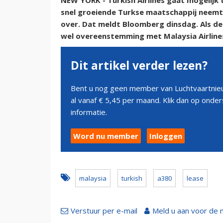
NEW YORK - Turkish Airlines gaat mogelijk t
snel groeiende Turkse maatschappij neemt 
over. Dat meldt Bloomberg dinsdag. Als de
wel overeenstemming met Malaysia Airline
Dit artikel verder lezen?
Bent u nog geen member van Luchtvaartnieu
al vanaf € 5,45 per maand. Klik dan op ond
informatie.
Word nu member
Inloggen
malaysia
turkish
a380
lease
Verstuur per e-mail
Meld u aan voor de 