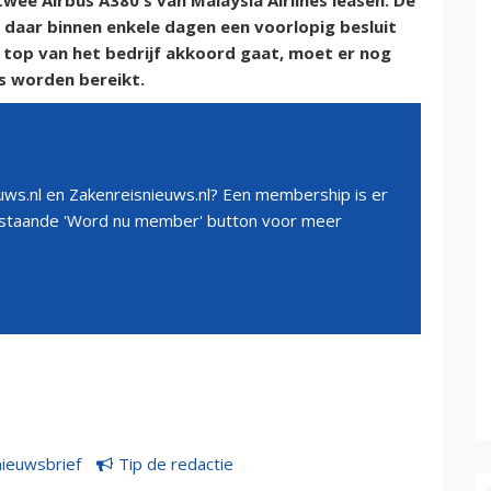
wee Airbus A380's van Malaysia Airlines leasen. De
daar binnen enkele dagen een voorlopig besluit
 top van het bedrijf akkoord gaat, moet er nog
s worden bereikt.
ws.nl en Zakenreisnieuws.nl? Een membership is er
erstaande 'Word nu member' button voor meer
nieuwsbrief
Tip de redactie