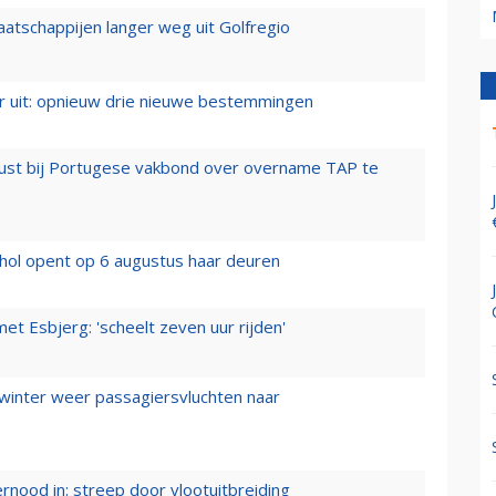
aatschappijen langer weg uit Golfregio
er uit: opnieuw drie nieuwe bestemmingen
rust bij Portugese vakbond over overname TAP te
hol opent op 6 augustus haar deuren
t Esbjerg: 'scheelt zeven uur rijden'
 winter weer passagiersvluchten naar
ernood in: streep door vlootuitbreiding