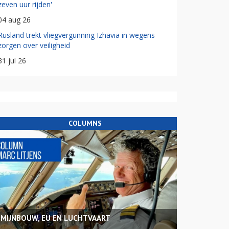
zeven uur rijden'
04 aug 26
Rusland trekt vliegvergunning Izhavia in wegens
zorgen over veiligheid
31 jul 26
COLUMNS
MIJNBOUW, EU EN LUCHTVAART