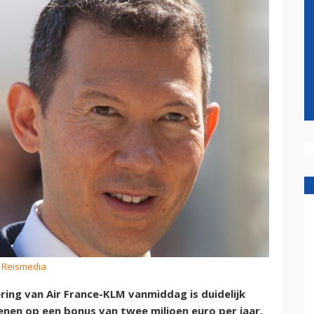
: Reismedia
ring van Air France-KLM vanmiddag is duidelijk
nen op een bonus van twee miljoen euro per jaar,