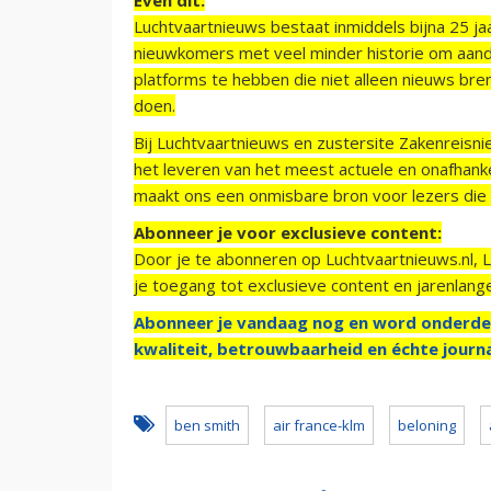
Luchtvaartnieuws bestaat inmiddels bijna 25 jaa
nieuwkomers met veel minder historie om aand
platforms te hebben die niet alleen nieuws bre
doen.
Bij Luchtvaartnieuws en zustersite Zakenreisn
het leveren van het meest actuele en onafhankel
maakt ons een onmisbare bron voor lezers die g
Abonneer je voor exclusieve content:
Door je te abonneren op Luchtvaartnieuws.nl, 
je toegang tot exclusieve content en jarenlang
Abonneer je vandaag nog en word onderde
kwaliteit, betrouwbaarheid en échte journa
ben smith
air france-klm
beloning