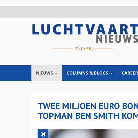
Overslaan
en
naar
de
inhoud
gaan
NIEUWS
COLUMNS & BLOGS
CAREER
TWEE MILJOEN EURO BON
TOPMAN BEN SMITH KOM