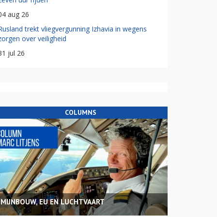
04 aug 26
Rusland trekt vliegvergunning Izhavia in wegens
zorgen over veiligheid
31 jul 26
COLUMNS
MIJNBOUW, EU EN LUCHTVAART