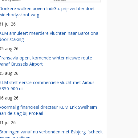
Donkere wolken boven IndiGo: prijsvechter doet
widebody-vloot weg
31 jul 26
KLM annuleert meerdere vluchten naar Barcelona
door staking
05 aug 26
Transavia opent komende winter nieuwe route
vanaf Brussels Airport
05 aug 26
KLM stelt eerste commerciële vlucht met Airbus
A350-900 uit
06 aug 26
Voormalig financieel directeur KLM Erik Swelheim
aan de slag bij ProRail
31 jul 26
Groningen vanaf nu verbonden met Esbjerg: 'scheelt
zeven uur rijden'