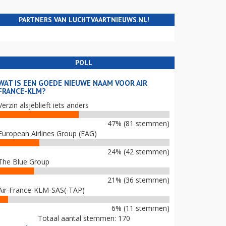
PARTNERS VAN LUCHTVAARTNIEUWS.NL!
POLL
WAT IS EEN GOEDE NIEUWE NAAM VOOR AIR
FRANCE-KLM?
Verzin alsjeblieft iets anders
47% (81 stemmen)
European Airlines Group (EAG)
24% (42 stemmen)
The Blue Group
21% (36 stemmen)
Air-France-KLM-SAS(-TAP)
6% (11 stemmen)
Totaal aantal stemmen: 170