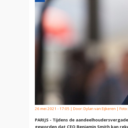
26 mei 2021 - 17:05 | Door:
Dylan van Eijkeren
| Foto
PARIJS - Tijdens de aandeelhoudersvergade
geworden dat CEO Benjamin Smith kan reke