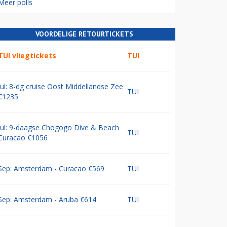
Meer polls
VOORDELIGE RETOURTICKETS
TUI vliegtickets
TUI
Jul: 8-dg cruise Oost Middellandse Zee
TUI
€1235
Jul: 9-daagse Chogogo Dive & Beach
TUI
Curacao €1056
Sep: Amsterdam - Curacao €569
TUI
Sep: Amsterdam - Aruba €614
TUI