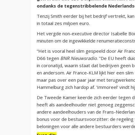
ondanks de tegenstribbelende Nederlandse
Tenzij Smith eerder bij het bedrijf vertrekt, k
in totaal zes miljoen euro.
Het vergde non-executive director Isabelle Bo
minuten om de ingewikkelde renumeratieconstru
“Het is vooral heel slim gespeeld door Air Fr
D66 tegen
BNR Nieuwsradio
. "De EU heeft du
in coronatijd, waarin staat dat bedrijven gee
en andersom. Air France-KLM lijkt hier een sli
maar pas over een paar jaar met terugwerkende k
Hammelburg zich hardop af. 'Immoreel' vindt hij 
De Tweede Kamer keerde zich eerder tegen de
heeft als aandeelhouder niet genoeg zeggensch
andere aandeelhouders van de Frans-Nederland
bonus voor de bestuursvoorzitter: de regelin
beloningen voor alle andere bestuurders wer
Even dit: