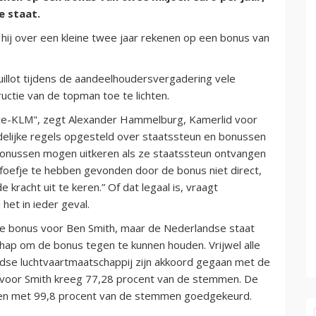
 staat.
an hij over een kleine twee jaar rekenen op een bonus van
uillot tijdens de aandeelhoudersvergadering vele
ctie van de topman toe te lichten.
ance-KLM", zegt Alexander Hammelburg, Kamerlid voor
idelijke regels opgesteld over staatssteun en bonussen
n bonussen mogen uitkeren als ze staatssteun ontvangen
m foefje te hebben gevonden door de bonus niet direct,
racht uit te keren.” Of dat legaal is, vraagt
het in ieder geval.
 bonus voor Ben Smith, maar de Nederlandse staat
ap om de bonus tegen te kunnen houden. Vrijwel alle
se luchtvaartmaatschappij zijn akkoord gegaan met de
g voor Smith kreeg 77,28 procent van de stemmen. De
den met 99,8 procent van de stemmen goedgekeurd.