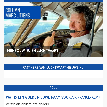
MIJNBOUW, EU EN LUCHTVAART
PARTNERS VAN LUCHTVAARTNIEUWS.NL!
POLL
WAT IS EEN GOEDE NIEUWE NAAM VOOR AIR FRANCE-KLM?
Verzin alsjeblieft iets anders