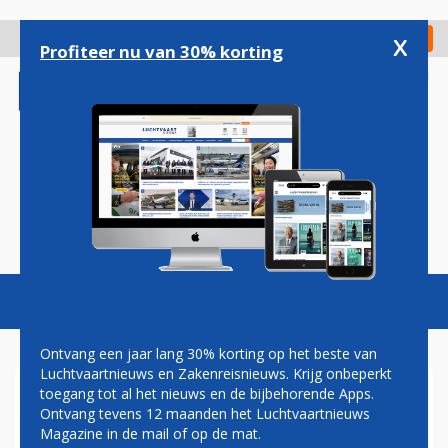
Overslaan
en
x
Digitaal Magazine
Registreer
Check in
naar
Profiteer nu van 30% korting
de
inhoud
gaan
Magazine
Podcasts
Vacatures
Toggl
naviga
Ontvang een jaar lang 30% korting op het beste van
Luchtvaartnieuws en Zakenreisnieuws. Krijg onbeperkt
toegang tot al het nieuws en de bijbehorende Apps.
UNITED: AAN DE GROND
Ontvang tevens 12 maanden het Luchtvaartnieuws
GEHOUDEN BOEING 777'S
Magazine in de mail of op de mat.