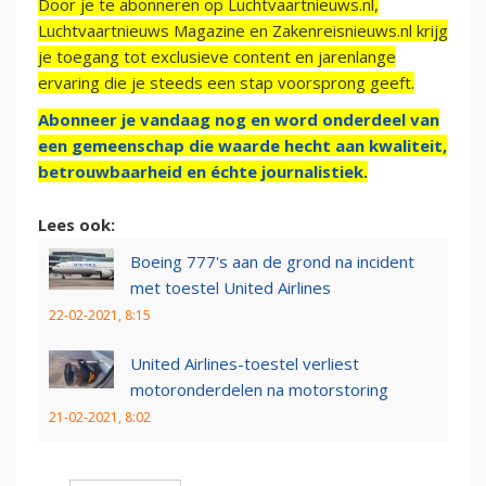
Door je te abonneren op Luchtvaartnieuws.nl,
Luchtvaartnieuws Magazine en Zakenreisnieuws.nl krijg
je toegang tot exclusieve content en jarenlange
ervaring die je steeds een stap voorsprong geeft.
Abonneer je vandaag nog en word onderdeel van
een gemeenschap die waarde hecht aan kwaliteit,
betrouwbaarheid en échte journalistiek.
Lees ook:
Boeing 777's aan de grond na incident
met toestel United Airlines
22-02-2021, 8:15
United Airlines-toestel verliest
motoronderdelen na motorstoring
21-02-2021, 8:02