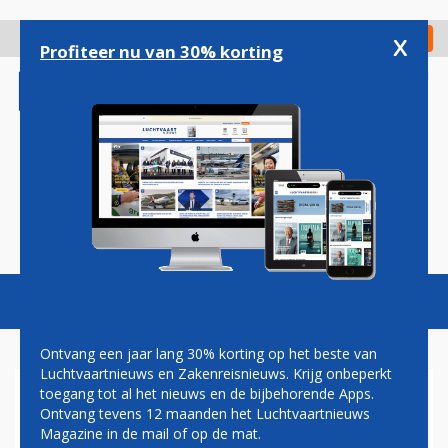
Overslaan
en
x
Digitaal Magazine
Registreer
Check in
naar
Profiteer nu van 30% korting
de
inhoud
gaan
Magazine
Podcasts
Vacatures
Toggl
naviga
Ontvang een jaar lang 30% korting op het beste van
Luchtvaartnieuws en Zakenreisnieuws. Krijg onbeperkt
toegang tot al het nieuws en de bijbehorende Apps.
US AIRWAYS OPENT
Ontvang tevens 12 maanden het Luchtvaartnieuws
TEGENAANVAL OP
Magazine in de mail of op de mat.