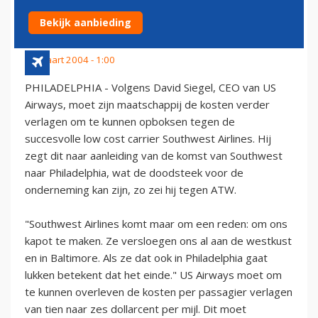
SOUTHWEST AIRLINES
Bekijk aanbieding
25 maart 2004 - 1:00
PHILADELPHIA - Volgens David Siegel, CEO van US
Airways, moet zijn maatschappij de kosten verder
verlagen om te kunnen opboksen tegen de
succesvolle low cost carrier Southwest Airlines. Hij
zegt dit naar aanleiding van de komst van Southwest
naar Philadelphia, wat de doodsteek voor de
onderneming kan zijn, zo zei hij tegen ATW.
"Southwest Airlines komt maar om een reden: om ons
kapot te maken. Ze versloegen ons al aan de westkust
en in Baltimore. Als ze dat ook in Philadelphia gaat
lukken betekent dat het einde." US Airways moet om
te kunnen overleven de kosten per passagier verlagen
van tien naar zes dollarcent per mijl. Dit moet