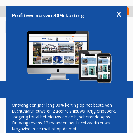
Overslaan
en
x
Digitaal Magazine
Registreer
Check in
naar
Profiteer nu van 30% korting
de
inhoud
gaan
Magazine
Podcasts
Vacatures
Toggl
naviga
Ontvang een jaar lang 30% korting op het beste van
Luchtvaartnieuws en Zakenreisnieuws. Krijg onbeperkt
toegang tot al het nieuws en de bijbehorende Apps.
US AIRWAYS VLEKKELOOS
Ontvang tevens 12 maanden het Luchtvaartnieuws
VERDER
Magazine in de mail of op de mat.