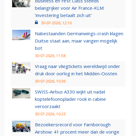
Business en First Class steeds
belangrijker voor Air France-KLM:
‘investering betaalt zich uit’
30-07-2026, 12:10
Nabestaanden Germanwings-crash klagen
Duitse staat aan, maar vangen mogelijk
bot
30-07-2026, 11:58
Vraag naar vliegtickets wereldwijd onder
druk door oorlog in het Midden-Oosten
30-07-2026, 10:36
SWISS-Airbus A330 wijkt uit nadat
koptelefoonoplader rook in cabine
veroorzaakt
30-07-2026, 10:23
Bezoekersrecord voor Farnborough
Airshow: 41 procent meer dan de vorige