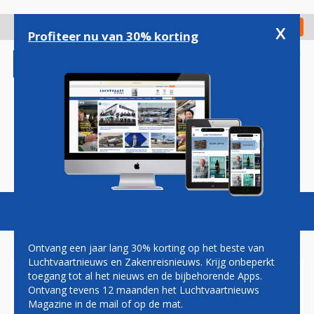
Overslaan
en
x
Digitaal Magazine
Registreer
Check in
naar
Profiteer nu van 30% korting
de
inhoud
gaan
Magazine
Podcasts
Vacatures
Toggl
naviga
Ontvang een jaar lang 30% korting op het beste van
Luchtvaartnieuws en Zakenreisnieuws. Krijg onbeperkt
toegang tot al het nieuws en de bijbehorende Apps.
'VERKLARING MINISTERS
Ontvang tevens 12 maanden het Luchtvaartnieuws
OVER EU-VLIEGTAKS VOL
Magazine in de mail of op de mat.