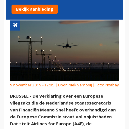
ONJUISTHEDEN'
Bekijk aanbieding
9 november 2019 - 12:05 | Door:
Niek Vernooij
| Foto: Pixabay
BRUSSEL - De verklaring over een Europese
vliegtaks die de Nederlandse staatssecretaris
van Financiën Menno Snel heeft overhandigd aan
de Europese Commissie staat vol onjuistheden.
Dat stelt Airlines for Europe (A4E), de