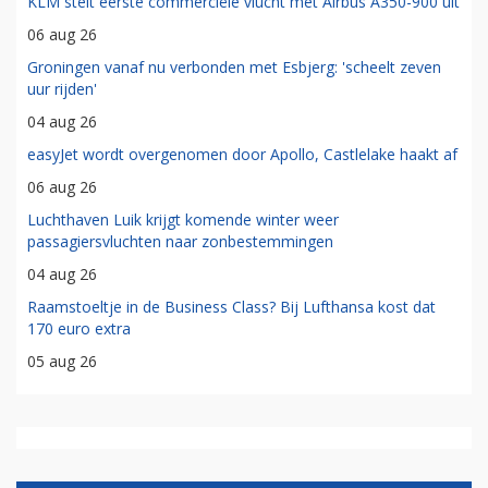
KLM stelt eerste commerciële vlucht met Airbus A350-900 uit
06 aug 26
Groningen vanaf nu verbonden met Esbjerg: 'scheelt zeven
uur rijden'
04 aug 26
easyJet wordt overgenomen door Apollo, Castlelake haakt af
06 aug 26
Luchthaven Luik krijgt komende winter weer
passagiersvluchten naar zonbestemmingen
04 aug 26
Raamstoeltje in de Business Class? Bij Lufthansa kost dat
170 euro extra
05 aug 26