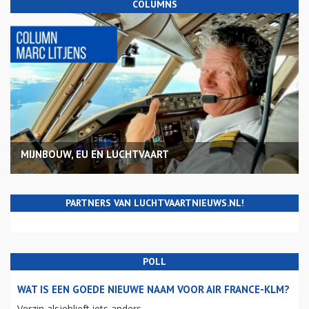
COLUMNS
MIJNBOUW, EU EN LUCHTVAART
PARTNERS VAN LUCHTVAARTNIEUWS.NL!
POLL
WAT IS EEN GOEDE NIEUWE NAAM VOOR AIR FRANCE-KLM?
Verzin alsjeblieft iets anders