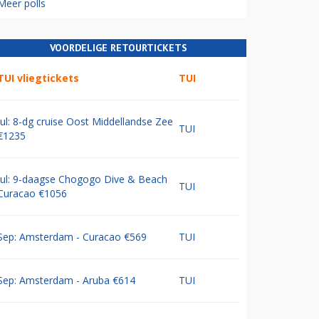
Meer polls
VOORDELIGE RETOURTICKETS
TUI vliegtickets
TUI
Jul: 8-dg cruise Oost Middellandse Zee
TUI
€1235
Jul: 9-daagse Chogogo Dive & Beach
TUI
Curacao €1056
Sep: Amsterdam - Curacao €569
TUI
Sep: Amsterdam - Aruba €614
TUI