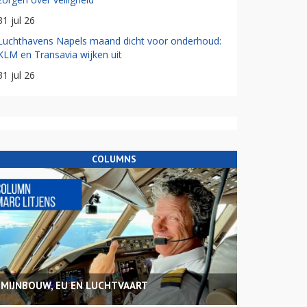
31 jul 26
Luchthavens Napels maand dicht voor onderhoud:
KLM en Transavia wijken uit
31 jul 26
COLUMNS
MIJNBOUW, EU EN LUCHTVAART