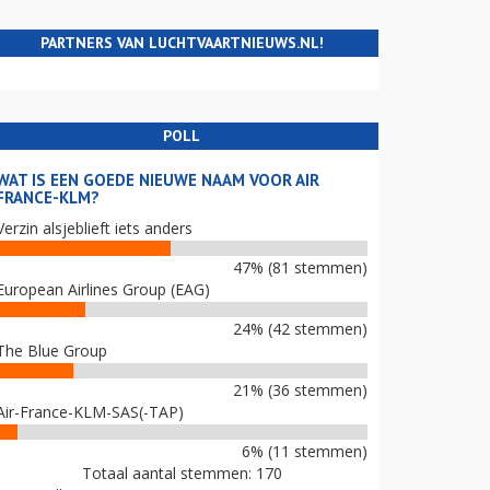
PARTNERS VAN LUCHTVAARTNIEUWS.NL!
POLL
WAT IS EEN GOEDE NIEUWE NAAM VOOR AIR
FRANCE-KLM?
Verzin alsjeblieft iets anders
47% (81 stemmen)
European Airlines Group (EAG)
24% (42 stemmen)
The Blue Group
21% (36 stemmen)
Air-France-KLM-SAS(-TAP)
6% (11 stemmen)
Totaal aantal stemmen: 170