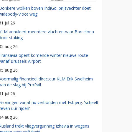
Donkere wolken boven IndiGo: prijsvechter doet
widebody-vloot weg
31 jul 26
KLM annuleert meerdere vluchten naar Barcelona
door staking
05 aug 26
Transavia opent komende winter nieuwe route
vanaf Brussels Airport
05 aug 26
Voormalig financieel directeur KLM Erik Swelheim
aan de slag bij ProRail
31 jul 26
Groningen vanaf nu verbonden met Esbjerg: 'scheelt
zeven uur rijden'
04 aug 26
Rusland trekt vliegvergunning Izhavia in wegens
zorgen over veiligheid