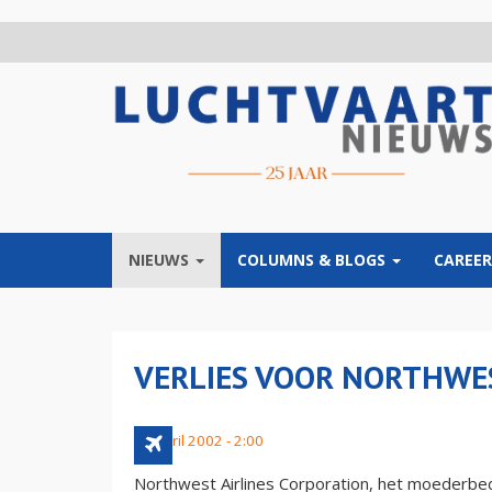
Overslaan
en
naar
de
inhoud
gaan
NIEUWS
COLUMNS & BLOGS
CAREER
VERLIES VOOR NORTHWE
19 april 2002 - 2:00
Northwest Airlines Corporation, het moederbedr