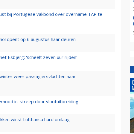
rust bij Portugese vakbond over overname TAP te
hol opent op 6 augustus haar deuren
t Esbjerg: 'scheelt zeven uur rijden'
 winter weer passagiersvluchten naar
ernood in: streep door vlootuitbreiding
ukken winst Lufthansa hard omlaag