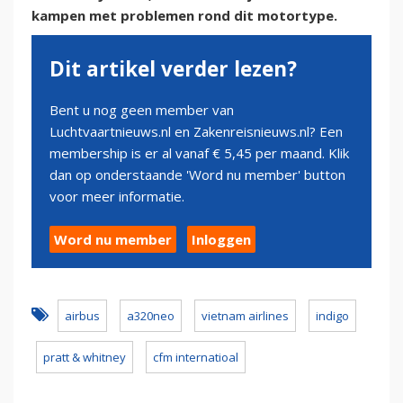
kampen met problemen rond dit motortype.
Dit artikel verder lezen?
Bent u nog geen member van
Luchtvaartnieuws.nl en Zakenreisnieuws.nl? Een
membership is er al vanaf € 5,45 per maand. Klik
dan op onderstaande 'Word nu member' button
voor meer informatie.
Word nu member
Inloggen
airbus
a320neo
vietnam airlines
indigo
pratt & whitney
cfm internatioal