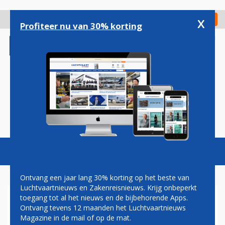
Overslaan
en
x
Digitaal Magazine
Registreer
Check in
naar
Profiteer nu van 30% korting
de
inhoud
gaan
Magazine
Podcasts
Vacatures
Toggl
naviga
Ontvang een jaar lang 30% korting op het beste van
Luchtvaartnieuws en Zakenreisnieuws. Krijg onbeperkt
toegang tot al het nieuws en de bijbehorende Apps.
VIETNAM AIRLINES
Ontvang tevens 12 maanden het Luchtvaartnieuws
VOLGENDE IN LANGE RIJ MET
Magazine in de mail of op de mat.