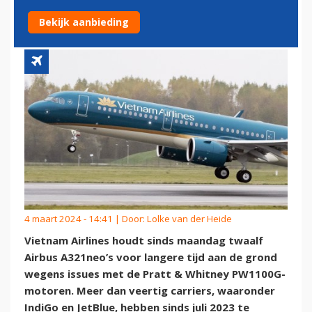
PRATT & WHITNEY-ISSUES
Bekijk aanbieding
4 maart 2024 - 14:41 | Door:
Lolke van der Heide
Vietnam Airlines houdt sinds maandag twaalf
Airbus A321neo’s voor langere tijd aan de grond
wegens issues met de Pratt & Whitney PW1100G-
motoren. Meer dan veertig carriers, waaronder
IndiGo en JetBlue, hebben sinds juli 2023 te