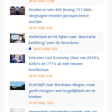
28-07-2026, 11:09
Stoelen in ruim 400 Boeing 737 MAX-
vliegtuigen moeten geïnspecteerd
worden
28-07-2026, 9:54
Nederland en VK kijken naar 'duurzame
luchtbrug' over de Noordzee
28-07-2026, 9:50
Emirates rust Economy Class van A350's,
A380's en 777's uit met nieuwe
hoofdsteun
28-07-2026, 7:25
KLM blijft naar Bordeaux vliegen, maar
geeft reizigers wel mogelijkheid om te
boeken
27-07-2026, 14:25
Merendeel cabineleden tegelijk ziek aan