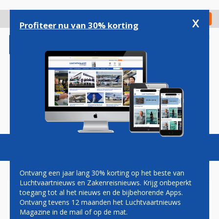
Overslaan
en
x
Digitaal Magazine
Registreer
Check in
naar
Profiteer nu van 30% korting
de
inhoud
gaan
Magazine
Podcasts
Vacatures
Toggl
naviga
Ontvang een jaar lang 30% korting op het beste van
Luchtvaartnieuws en Zakenreisnieuws. Krijg onbeperkt
toegang tot al het nieuws en de bijbehorende Apps.
VIRGIN EXPRESS WINT DRIE
Ontvang tevens 12 maanden het Luchtvaartnieuws
MEDAILLES VOOR BESTE
Magazine in de mail of op de mat.