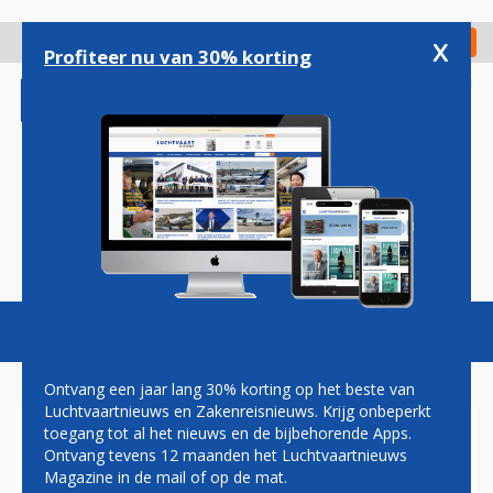
Overslaan
en
x
Digitaal Magazine
Registreer
Check in
naar
Profiteer nu van 30% korting
de
inhoud
gaan
Magazine
Podcasts
Vacatures
Toggl
naviga
Ontvang een jaar lang 30% korting op het beste van
Luchtvaartnieuws en Zakenreisnieuws. Krijg onbeperkt
toegang tot al het nieuws en de bijbehorende Apps.
VLUCHTEN RYANAIR OP
Ontvang tevens 12 maanden het Luchtvaartnieuws
EINDHOVEN VERTRAAGD
Magazine in de mail of op de mat.