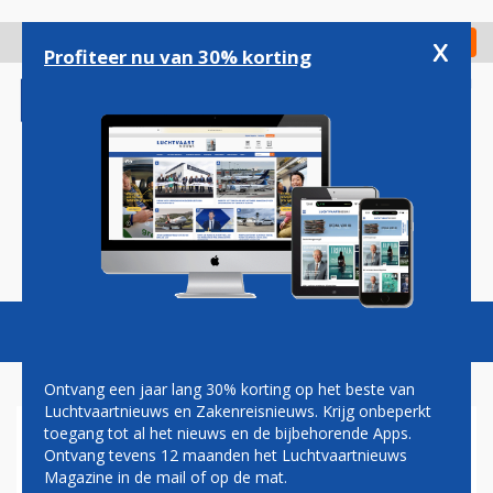
Overslaan
en
x
Digitaal Magazine
Registreer
Check in
naar
Profiteer nu van 30% korting
de
inhoud
gaan
Magazine
Podcasts
Vacatures
Toggl
naviga
Ontvang een jaar lang 30% korting op het beste van
Luchtvaartnieuws en Zakenreisnieuws. Krijg onbeperkt
toegang tot al het nieuws en de bijbehorende Apps.
VOORZORGSLANDING
Ontvang tevens 12 maanden het Luchtvaartnieuws
KUWAIT AIRWAYS OP
Magazine in de mail of op de mat.