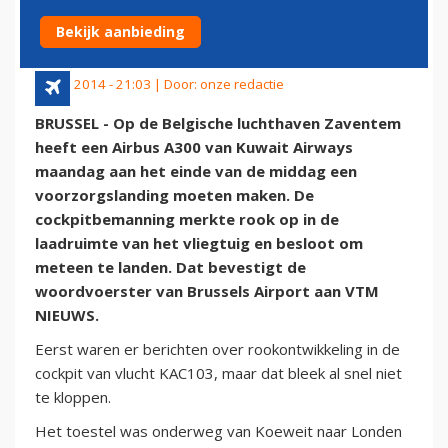
BRUSSELS AIRPORT
Bekijk aanbieding
29 juli 2014 - 21:03 | Door:
onze redactie
BRUSSEL - Op de Belgische luchthaven Zaventem
heeft een Airbus A300 van Kuwait Airways
maandag aan het einde van de middag een
voorzorgslanding moeten maken. De
cockpitbemanning merkte rook op in de
laadruimte van het vliegtuig en besloot om
meteen te landen. Dat bevestigt de
woordvoerster van Brussels Airport aan VTM
NIEUWS.
Eerst waren er berichten over rookontwikkeling in de
cockpit van vlucht KAC103, maar dat bleek al snel niet
te kloppen.
Het toestel was onderweg van Koeweit naar Londen