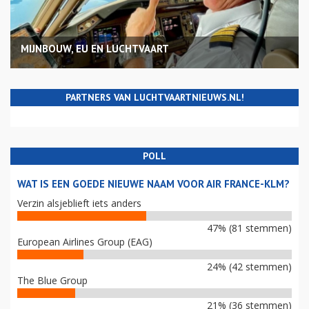
MIJNBOUW, EU EN LUCHTVAART
PARTNERS VAN LUCHTVAARTNIEUWS.NL!
POLL
WAT IS EEN GOEDE NIEUWE NAAM VOOR AIR FRANCE-KLM?
Verzin alsjeblieft iets anders
47% (81 stemmen)
European Airlines Group (EAG)
24% (42 stemmen)
The Blue Group
21% (36 stemmen)