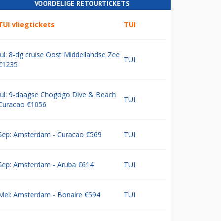
VOORDELIGE RETOURTICKETS
TUI vliegtickets
TUI
Jul: 8-dg cruise Oost Middellandse Zee
TUI
€1235
Jul: 9-daagse Chogogo Dive & Beach
TUI
Curacao €1056
Sep: Amsterdam - Curacao €569
TUI
Sep: Amsterdam - Aruba €614
TUI
Mei: Amsterdam - Bonaire €594
TUI