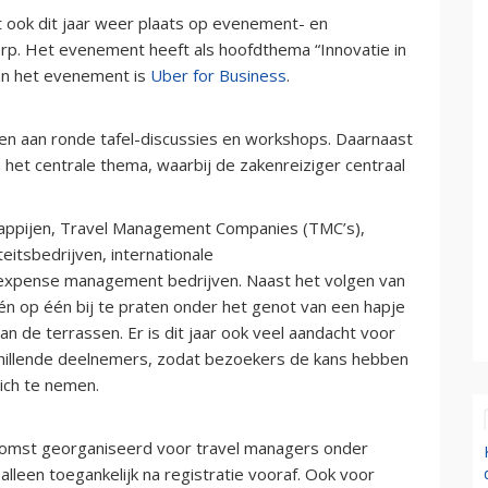
t ook dit jaar weer plaats op evenement- en
orp. Het evenement heeft als hoofdthema “Innovatie in
van het evenement is
Uber for Business
.
 aan ronde tafel-discussies en workshops. Daarnaast
 het centrale thema, waarbij de zakenreiziger centraal
happijen, Travel Management Companies (TMC’s),
eitsbedrijven, internationale
 expense management bedrijven. Naast het volgen van
én op één bij te praten onder het genot van een hapje
an de terrassen. Er is dit jaar ook veel aandacht voor
chillende deelnemers, zodat bezoekers de kans hebben
ich te nemen.
omst georganiseerd voor travel managers onder
alleen toegankelijk na registratie vooraf. Ook voor