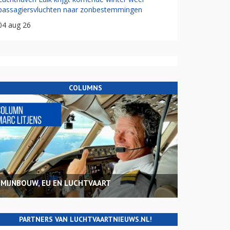
passagiersvluchten naar zonbestemmingen
04 aug 26
COLUMNS
MIJNBOUW, EU EN LUCHTVAART
PARTNERS VAN LUCHTVAARTNIEUWS.NL!