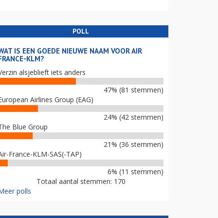
POLL
WAT IS EEN GOEDE NIEUWE NAAM VOOR AIR
FRANCE-KLM?
Verzin alsjeblieft iets anders
47% (81 stemmen)
European Airlines Group (EAG)
24% (42 stemmen)
The Blue Group
21% (36 stemmen)
Air-France-KLM-SAS(-TAP)
6% (11 stemmen)
Totaal aantal stemmen: 170
Meer polls