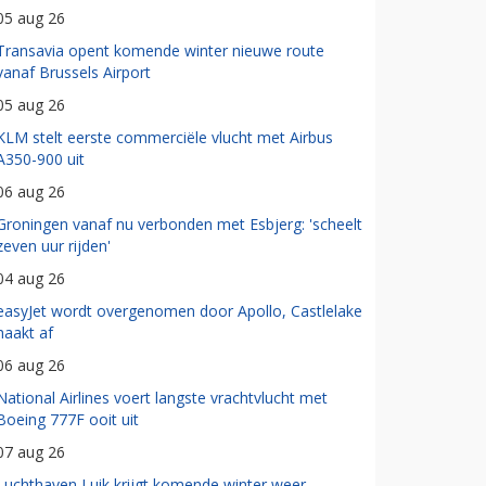
05 aug 26
Transavia opent komende winter nieuwe route
vanaf Brussels Airport
05 aug 26
KLM stelt eerste commerciële vlucht met Airbus
A350-900 uit
06 aug 26
Groningen vanaf nu verbonden met Esbjerg: 'scheelt
zeven uur rijden'
04 aug 26
easyJet wordt overgenomen door Apollo, Castlelake
haakt af
06 aug 26
National Airlines voert langste vrachtvlucht met
Boeing 777F ooit uit
07 aug 26
Luchthaven Luik krijgt komende winter weer