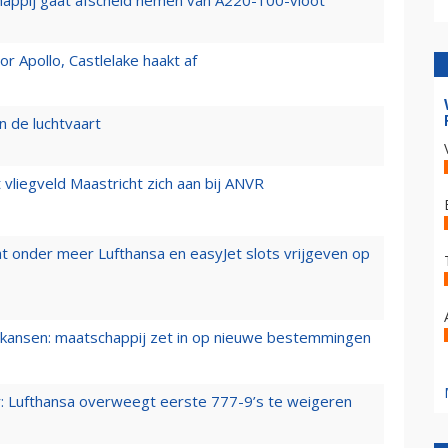
happij gaat afscheid nemen van A220-100-vloot
 Apollo, Castlelake haakt af
n de luchtvaart
t vliegveld Maastricht zich aan bij ANVR
t onder meer Lufthansa en easyJet slots vrijgeven op
ansen: maatschappij zet in op nieuwe bestemmingen
er: Lufthansa overweegt eerste 777-9’s te weigeren