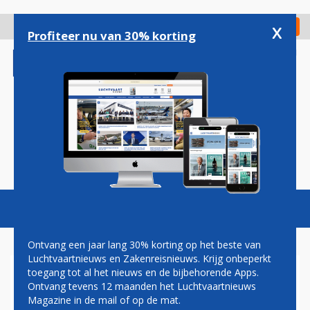
Overslaan
en
x
Digitaal Magazine
Registreer
Check in
naar
Profiteer nu van 30% korting
de
inhoud
gaan
Magazine
Podcasts
Vacatures
Toggl
naviga
Ontvang een jaar lang 30% korting op het beste van
Luchtvaartnieuws en Zakenreisnieuws. Krijg onbeperkt
toegang tot al het nieuws en de bijbehorende Apps.
WOEDE BIJ NORWEGIAN
Ontvang tevens 12 maanden het Luchtvaartnieuws
PASSAGIERS NA EXCESSIEVE
Magazine in de mail of op de mat.