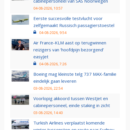
cabinepersoneel van SAS Noorwegen
04-08-2026, 10:57
Eerste succesvolle testvlucht voor
zelfgemaakt Russisch passagierstoestel
04-08-2026, 9:54
Air France-KLM aast op terugwinnen
reizigers van ‘hoofdpijn bezorgend’
easyJet
04-08-2026, 7:26
Boeing mag kleinste telg 737 MAX-familie
eindelijk gaan leveren
03-08-2026, 22:54
Voorlopig akkoord tussen WestJet en
cabinepersoneel, einde staking in zicht
03-08-2026, 14:40
Turkish Airlines verplaatst komende
winter tussenstop op route naar Sydney