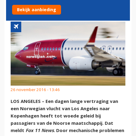
VERTRAGING OP LAX
Bekijk aanbieding
26 november 2016 - 13:46
LOS ANGELES – Een dagen lange vertraging van
een Norwegian vlucht van Los Angeles naar
Kopenhagen heeft tot woede geleid bij
passagiers van de Noorse maatschappij. Dat
meldt
Fox 11 News
. Door mechanische problemen