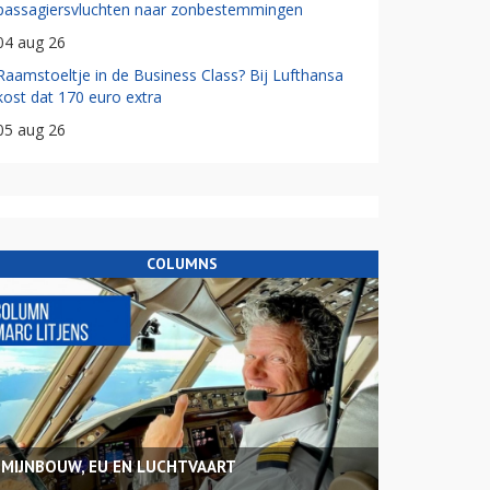
passagiersvluchten naar zonbestemmingen
04 aug 26
Raamstoeltje in de Business Class? Bij Lufthansa
kost dat 170 euro extra
05 aug 26
COLUMNS
MIJNBOUW, EU EN LUCHTVAART