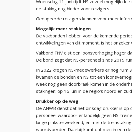
Woensdag 11 juni rijdt NS zoveel mogelijk de re
de staking nog hinder voor reizigers.
Gedupeerde reizigers kunnen voor meer inform
Mogelijk meer stakingen
De vakbonden hebben voor de komende periode
ontwikkelingen van dit moment, is het onzeker w
Vakbond FNV eist een loonsverhoging hoger dan 
De bond zegt dat NS-personeel sinds 2019 ruim 
In 2022 kregen NS-medewerkers er nog ruim 9 pr
kwamen de bonden en NS tot een loonsverhogi
week nog geen doorbraak komen in de onderhan
stakingen: op 16 juni in de regio's noord en zuid 
Drukker op de weg
De ANWB denkt dat het dinsdag drukker is op 
personeel waardoor er landelijk geen NS-treine
lange pinksterweekend, en met de treinstaking 
woordvoerder. Daarbij komt dat men in een deel 