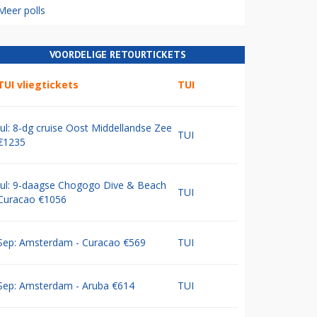
Meer polls
VOORDELIGE RETOURTICKETS
TUI vliegtickets
TUI
Jul: 8-dg cruise Oost Middellandse Zee
TUI
€1235
Jul: 9-daagse Chogogo Dive & Beach
TUI
Curacao €1056
Sep: Amsterdam - Curacao €569
TUI
Sep: Amsterdam - Aruba €614
TUI