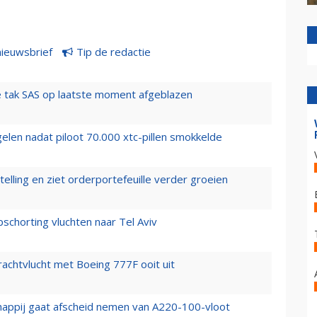
nieuwsbrief
Tip de redactie
 tak SAS op laatste moment afgeblazen
elen nadat piloot 70.000 xtc-pillen smokkelde
elling en ziet orderportefeuille verder groeien
chorting vluchten naar Tel Aviv
vrachtvlucht met Boeing 777F ooit uit
happij gaat afscheid nemen van A220-100-vloot