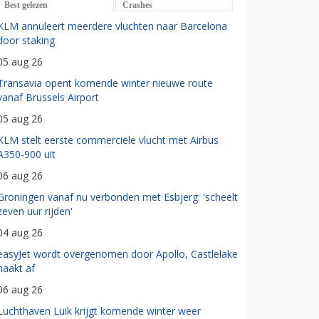
Best gelezen
Crashes
KLM annuleert meerdere vluchten naar Barcelona
door staking
05 aug 26
Transavia opent komende winter nieuwe route
vanaf Brussels Airport
05 aug 26
KLM stelt eerste commerciële vlucht met Airbus
A350-900 uit
06 aug 26
Groningen vanaf nu verbonden met Esbjerg: 'scheelt
zeven uur rijden'
04 aug 26
easyJet wordt overgenomen door Apollo, Castlelake
haakt af
06 aug 26
Luchthaven Luik krijgt komende winter weer