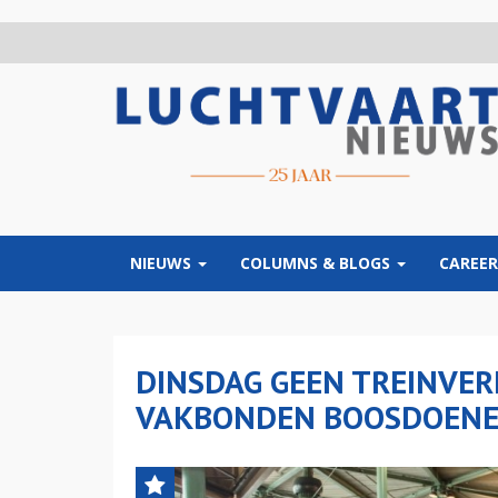
Overslaan
en
naar
de
inhoud
gaan
NIEUWS
COLUMNS & BLOGS
CAREER
DINSDAG GEEN TREINVER
VAKBONDEN BOOSDOENE