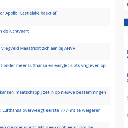
 Apollo, Castlelake haakt af
n de luchtvaart
t vliegveld Maastricht zich aan bij ANVR
t onder meer Lufthansa en easyJet slots vrijgeven op
ansen: maatschappij zet in op nieuwe bestemmingen
er: Lufthansa overweegt eerste 777-9’s te weigeren
iegen duurder wordt, lijkt geen probleem voor de