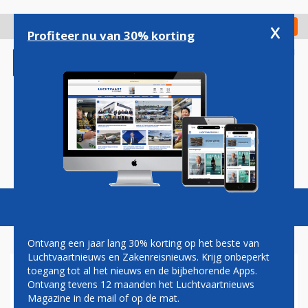
Overslaan
en
x
Digitaal Magazine
Registreer
Check in
naar
Profiteer nu van 30% korting
de
inhoud
gaan
Magazine
Podcasts
Vacatures
Toggl
naviga
Ontvang een jaar lang 30% korting op het beste van
Luchtvaartnieuws en Zakenreisnieuws. Krijg onbeperkt
toegang tot al het nieuws en de bijbehorende Apps.
CDA GAAT DEZE WEEK
Ontvang tevens 12 maanden het Luchtvaartnieuws
VOORSTEL INDIENEN VOOR
Magazine in de mail of op de mat.