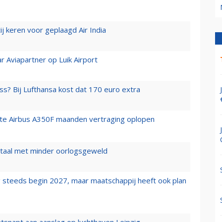
j keren voor geplaagd Air India
r Aviapartner op Luik Airport
ss? Bij Lufthansa kost dat 170 euro extra
rste Airbus A350F maanden vertraging oplopen
wartaal met minder oorlogsgeweld
 steeds begin 2027, maar maatschappij heeft ook plan
tsnapt aan aanslag op luchthaven Leipzig