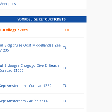
Meer polls
VOORDELIGE RETOURTICKETS
TUI vliegtickets
TUI
Jul: 8-dg cruise Oost Middellandse Zee
TUI
€1235
Jul: 9-daagse Chogogo Dive & Beach
TUI
Curacao €1056
Sep: Amsterdam - Curacao €569
TUI
Sep: Amsterdam - Aruba €614
TUI