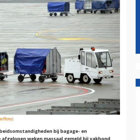
ieffoto)
rbeidsomstandigheden bij bagage- en
de afgelopen weken massaal gemeld bij vakbond