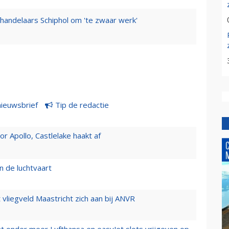
fhandelaars Schiphol om 'te zwaar werk'
nieuwsbrief
Tip de redactie
 Apollo, Castlelake haakt af
n de luchtvaart
t vliegveld Maastricht zich aan bij ANVR
t onder meer Lufthansa en easyJet slots vrijgeven op