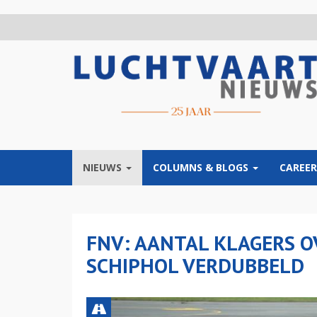
Overslaan
en
naar
de
inhoud
gaan
NIEUWS
COLUMNS & BLOGS
CAREER
FNV: AANTAL KLAGERS 
SCHIPHOL VERDUBBELD