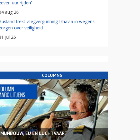
zeven uur rijden'
04 aug 26
Rusland trekt vliegvergunning Izhavia in wegens
zorgen over veiligheid
31 jul 26
COLUMNS
MIJNBOUW, EU EN LUCHTVAART