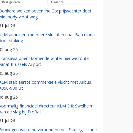
Best gelezen
Crashes
Donkere wolken boven IndiGo: prijsvechter doet
widebody-vloot weg
31 jul 26
KLM annuleert meerdere vluchten naar Barcelona
door staking
05 aug 26
Transavia opent komende winter nieuwe route
vanaf Brussels Airport
05 aug 26
KLM stelt eerste commerciële vlucht met Airbus
A350-900 uit
06 aug 26
Voormalig financieel directeur KLM Erik Swelheim
aan de slag bij ProRail
31 jul 26
Groningen vanaf nu verbonden met Esbjerg: 'scheelt