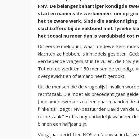
FNV. De belangenbehartiger kondigde twee
starten namens de werknemers om op grote
het te zware werk. Sinds die aankondigin
slachtoffers bij de vakbond met fysieke kl
het totaal nu meer dan is verdubbeld tot r
Dit eerste meldpunt, waar medewerkers moes
klachten ze hebben, is inmiddels gesloten. Ged
verdiepende vragenlijst in te vullen, die FNV g
Tot nu toe werkten 150 mensen de volledige vr
overgewicht en of iemand heeft gerookt.
Uit de mensen die de vragenlijst invullen wo
rechtszaak. Die moet als precedent gaan gelde
(oud-)medewerkers nu een paar maanden de tijd 
flinke zit", zegt FNV-bestuurder David van de
rechtszaak." Het is nog onduidelijk wanneer de
binnen een halfjaar zijn.
Vorig jaar berichtten NOS en Nieuwsuur dat w