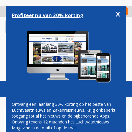
Overslaan
en
x
Digitaal Magazine
Registreer
Check in
naar
Profiteer nu van 30% korting
de
inhoud
gaan
Magazine
Podcasts
Vacatures
Toggl
naviga
Ontvang een jaar lang 30% korting op het beste van
Luchtvaartnieuws en Zakenreisnieuws. Krijg onbeperkt
toegang tot al het nieuws en de bijbehorende Apps.
FRANS CONSORTIUM STEEKT
Ontvang tevens 12 maanden het Luchtvaartnieuws
1,8 MILJARD IN POOLSE
Magazine in de mail of op de mat.