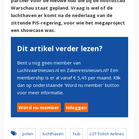
partner voor de nieuwe hub die bij de hoofdstad
Warschau staat gepland. Vraag is wel of de
luchthaven er komt na de nederlaag van de
zittende PiS-regering, voor wie het megaproject
een showcase was.
Dit artikel verder lezen?
Bent u nog geen member van
Luchtvaartnieuws.nl en Zakenreisnieuws.nl? Een
membership is er al vanaf € 5,45 per maand. Klik
dan op onderstaande 'Word nu member' button
voor meer informatie.
Word nu member
Inloggen
polen
luchthaven
hub
LOT Polish Airlines