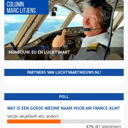
MIJNBOUW, EU EN LUCHTVAART
PARTNERS VAN LUCHTVAARTNIEUWS.NL!
POLL
WAT IS EEN GOEDE NIEUWE NAAM VOOR AIR FRANCE-KLM?
Verzin alsjeblieft iets anders
47% (81 stemmen)