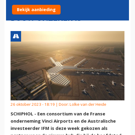
GEPLANDE HUB WAARVAN DE
Bekijk aanbieding
BOUW ONZEKER IS
26 oktober 2023 - 18:19 | Door:
Lolke van der Heide
SCHIPHOL - Een consortium van de Franse
onderneming Vinci Airports en de Australische
investeerder IFM is deze week gekozen als