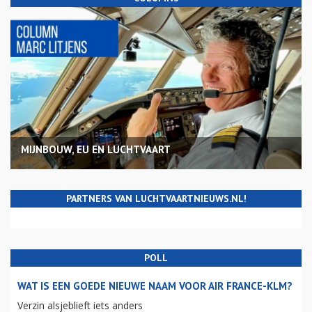
MIJNBOUW, EU EN LUCHTVAART
PARTNERS VAN LUCHTVAARTNIEUWS.NL!
POLL
WAT IS EEN GOEDE NIEUWE NAAM VOOR AIR FRANCE-KLM?
Verzin alsjeblieft iets anders