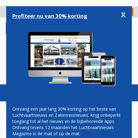
Overslaan
en
x
Digitaal Magazine
Registreer
Check in
naar
Profiteer nu van 30% korting
de
inhoud
gaan
Magazine
Podcasts
Vacatures
Toggl
naviga
Ontvang een jaar lang 30% korting op het beste van
Luchtvaartnieuws en Zakenreisnieuws. Krijg onbeperkt
toegang tot al het nieuws en de bijbehorende Apps.
GEDEELTELIJK VLIEGVERBOD
Ontvang tevens 12 maanden het Luchtvaartnieuws
BONAIRE MINIMAAL TOT 15
Magazine in de mail of op de mat.