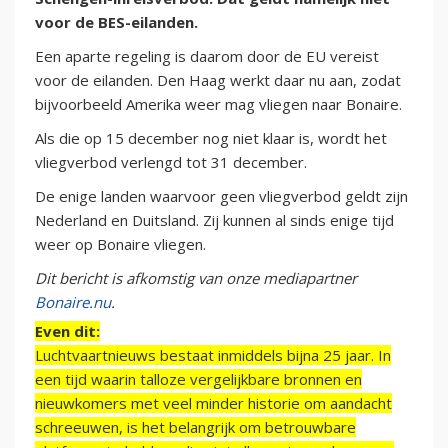
voor de BES-eilanden.
Een aparte regeling is daarom door de EU vereist
voor de eilanden. Den Haag werkt daar nu aan, zodat
bijvoorbeeld Amerika weer mag vliegen naar Bonaire.
Als die op 15 december nog niet klaar is, wordt het
vliegverbod verlengd tot 31 december.
De enige landen waarvoor geen vliegverbod geldt zijn
Nederland en Duitsland. Zij kunnen al sinds enige tijd
weer op Bonaire vliegen.
Dit bericht is afkomstig van onze mediapartner
Bonaire.nu
.
Even dit:
Luchtvaartnieuws bestaat inmiddels bijna 25 jaar. In
een tijd waarin talloze vergelijkbare bronnen en
nieuwkomers met veel minder historie om aandacht
schreeuwen, is het belangrijk om betrouwbare