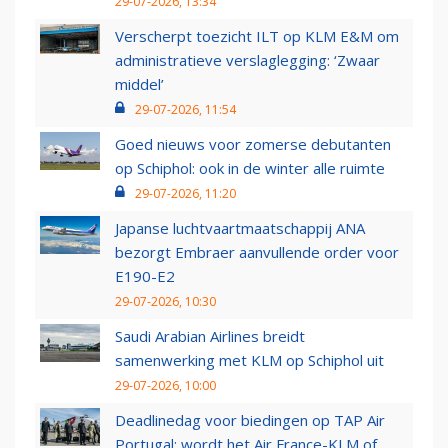
29-07-2026, 13:34
Verscherpt toezicht ILT op KLM E&M om
administratieve verslaglegging: ‘Zwaar
middel’
29-07-2026, 11:54
Goed nieuws voor zomerse debutanten
op Schiphol: ook in de winter alle ruimte
29-07-2026, 11:20
Japanse luchtvaartmaatschappij ANA
bezorgt Embraer aanvullende order voor
E190-E2
29-07-2026, 10:30
Saudi Arabian Airlines breidt
samenwerking met KLM op Schiphol uit
29-07-2026, 10:00
Deadlinedag voor biedingen op TAP Air
Portugal: wordt het Air France-KLM of