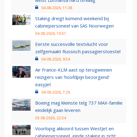
winst Lufthansa hard omlaag
04-08-2026, 11:38
Staking dreigt komend weekend bij
cabinepersoneel van SAS Noorwegen
04-08-2026, 10:57
Eerste succesvolle testvlucht voor
zelfgemaakt Russisch passagierstoestel
04-08-2026, 9:54
Air France-KLM aast op terugwinnen
reizigers van ‘hoofdpijn bezorgend’
easyJet
04-08-2026, 7:26
Boeing mag kleinste telg 737 MAX-familie
eindelijk gaan leveren
03-08-2026, 22:54
Voorlopig akkoord tussen WestJet en
cabinepersoneel, einde staking in zicht