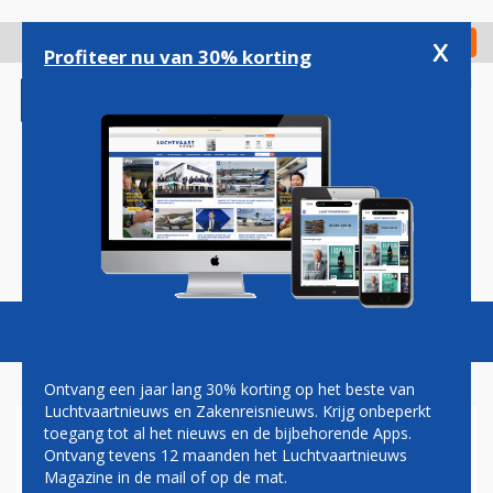
Overslaan
en
x
Digitaal Magazine
Registreer
Check in
naar
Profiteer nu van 30% korting
de
inhoud
gaan
Magazine
Podcasts
Vacatures
Toggl
naviga
Ontvang een jaar lang 30% korting op het beste van
Luchtvaartnieuws en Zakenreisnieuws. Krijg onbeperkt
toegang tot al het nieuws en de bijbehorende Apps.
LUCHTHAVEN EINDHOVEN
Ontvang tevens 12 maanden het Luchtvaartnieuws
VOERT
Magazine in de mail of op de mat.