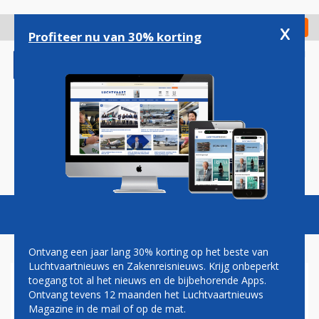
Overslaan
en
x
Digitaal Magazine
Registreer
Check in
naar
Profiteer nu van 30% korting
de
inhoud
gaan
Magazine
Podcasts
Vacatures
Toggl
naviga
Ontvang een jaar lang 30% korting op het beste van
Luchtvaartnieuws en Zakenreisnieuws. Krijg onbeperkt
toegang tot al het nieuws en de bijbehorende Apps.
MANCHESTER AIRPORT
Ontvang tevens 12 maanden het Luchtvaartnieuws
VERWELKOMT EERSTE
Magazine in de mail of op de mat.