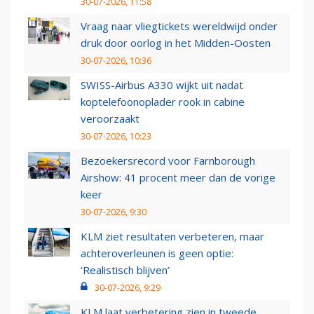
30-07-2026, 11:58
Vraag naar vliegtickets wereldwijd onder
druk door oorlog in het Midden-Oosten
30-07-2026, 10:36
SWISS-Airbus A330 wijkt uit nadat
koptelefoonoplader rook in cabine
veroorzaakt
30-07-2026, 10:23
Bezoekersrecord voor Farnborough
Airshow: 41 procent meer dan de vorige
keer
30-07-2026, 9:30
KLM ziet resultaten verbeteren, maar
achteroverleunen is geen optie:
‘Realistisch blijven’
30-07-2026, 9:29
KLM laat verbetering zien in tweede