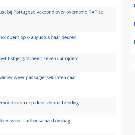
rust bij Portugese vakbond over overname TAP te
hol opent op 6 augustus haar deuren
t Esbjerg: 'scheelt zeven uur rijden'
 winter weer passagiersvluchten naar
ernood in: streep door vlootuitbreiding
ukken winst Lufthansa hard omlaag