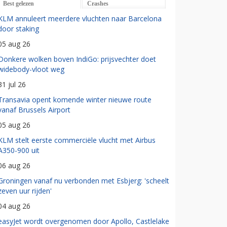
Best gelezen
Crashes
KLM annuleert meerdere vluchten naar Barcelona
door staking
05 aug 26
Donkere wolken boven IndiGo: prijsvechter doet
widebody-vloot weg
31 jul 26
Transavia opent komende winter nieuwe route
vanaf Brussels Airport
05 aug 26
KLM stelt eerste commerciële vlucht met Airbus
A350-900 uit
06 aug 26
Groningen vanaf nu verbonden met Esbjerg: 'scheelt
zeven uur rijden'
04 aug 26
easyJet wordt overgenomen door Apollo, Castlelake