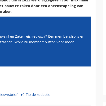
iphol, die in 2023 werd afgegeven voor maximaal
 het nauw te raken door een opeenstapeling van
praken.
ws.nl en Zakenreisnieuws.nl? Een membership is er
erstaande 'Word nu member' button voor meer
nieuwsbrief
Tip de redactie