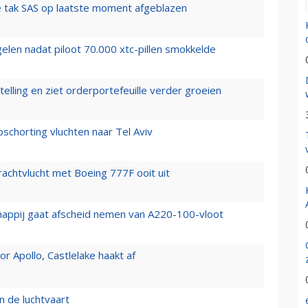
 tak SAS op laatste moment afgeblazen
elen nadat piloot 70.000 xtc-pillen smokkelde
elling en ziet orderportefeuille verder groeien
chorting vluchten naar Tel Aviv
vrachtvlucht met Boeing 777F ooit uit
happij gaat afscheid nemen van A220-100-vloot
 Apollo, Castlelake haakt af
n de luchtvaart