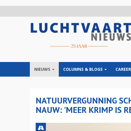
Overslaan
en
naar
de
inhoud
gaan
NIEUWS
COLUMNS & BLOGS
CAREER
NATUURVERGUNNING SCH
NAUW: 'MEER KRIMP IS R