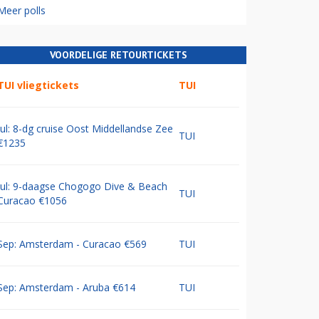
Meer polls
VOORDELIGE RETOURTICKETS
TUI vliegtickets
TUI
Jul: 8-dg cruise Oost Middellandse Zee
TUI
€1235
Jul: 9-daagse Chogogo Dive & Beach
TUI
Curacao €1056
Sep: Amsterdam - Curacao €569
TUI
Sep: Amsterdam - Aruba €614
TUI