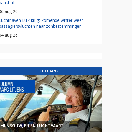
haakt af
06 aug 26
Luchthaven Luik krijgt komende winter weer
passagiersvluchten naar zonbestemmingen
04 aug 26
COLUMNS
MIJNBOUW, EU EN LUCHTVAART