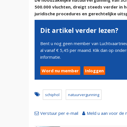
De noodzakelijke natuurvergunning van Sch
500.000 vluchten, dreigt steeds verder in
juridische procedures en gerechtelijke uits
Dit artikel verder lezen?
Bent u nog geen member van Luchtvaartnieu
al vanaf € 5,45 per maand. Klik dan op ond
informatie.
Word nu member
Inloggen
schiphol
natuurvergunning
Verstuur per e-mail
Meld u aan voor de 