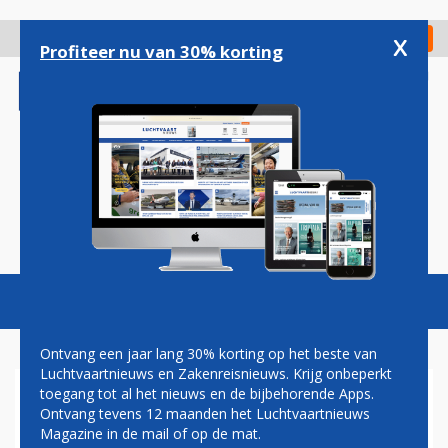
Overslaan
en
x
Digitaal Magazine
Registreer
Check in
naar
Profiteer nu van 30% korting
de
inhoud
gaan
Magazine
Podcasts
Vacatures
Toggl
naviga
Ontvang een jaar lang 30% korting op het beste van
Luchtvaartnieuws en Zakenreisnieuws. Krijg onbeperkt
toegang tot al het nieuws en de bijbehorende Apps.
RECHTSTREEKSE VLUCHTEN
Ontvang tevens 12 maanden het Luchtvaartnieuws
VAN KENIA NAAR VS STAP
Magazine in de mail of op de mat.