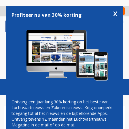
Overslaan
en
x
Digitaal Magazine
Registreer
Check in
naar
Profiteer nu van 30% korting
de
inhoud
gaan
Magazine
Podcasts
Vacatures
Toggl
naviga
Ontvang een jaar lang 30% korting op het beste van
Luchtvaartnieuws en Zakenreisnieuws. Krijg onbeperkt
toegang tot al het nieuws en de bijbehorende Apps.
ROTTERDAM AIRPORT VANAF
Ontvang tevens 12 maanden het Luchtvaartnieuws
VOLGEND JAAR BETER
Magazine in de mail of op de mat.