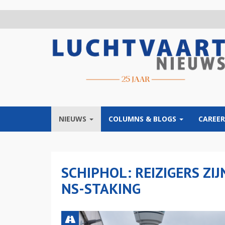
Overslaan
en
naar
de
inhoud
gaan
NIEUWS
COLUMNS & BLOGS
CAREER
SCHIPHOL: REIZIGERS ZI
NS-STAKING