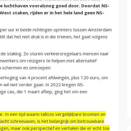
de luchthaven vooralsnog goed door. Doordat NS-
st staken, rijden er in het hele land geen NS-
r per uur in beide richtingen sprinters tussen Amsterdam
 dat het niet druk is in die treinen, het gaat volgens
de staking. Zo sturen verkeersregelaars mensen naar
dewerkers om reizigers te helpen met alternatief
a schermen en omroepen.
erhoging van 4 procent afdwingen, plus 120 euro, om
en wil niet verder gaan. In 2022 kregen NS-
ge cao, die 1 maart afliep, ging het om een
r. In een tijd waarin talloze vergelijkbare bronnen en
acht schreeuwen, is het belangrijk om betrouwbare
ngen, maar ook perspectief en verhalen die er echt toe