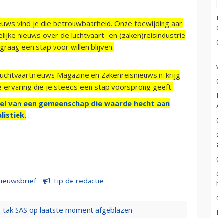
ieuws vind je die betrouwbaarheid. Onze toewijding aan
ijke nieuws over de luchtvaart- en (zaken)reisindustrie
raag een stap voor willen blijven.
Luchtvaartnieuws Magazine en Zakenreisnieuws.nl krijg
e ervaring die je steeds een stap voorsprong geeft.
el van een gemeenschap die waarde hecht aan
listiek.
nieuwsbrief
Tip de redactie
 tak SAS op laatste moment afgeblazen