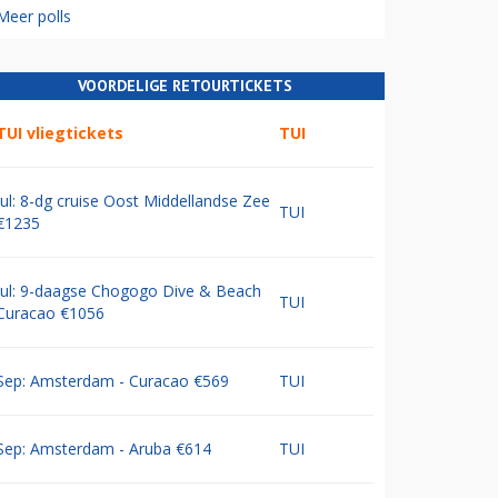
Meer polls
VOORDELIGE RETOURTICKETS
TUI vliegtickets
TUI
Jul: 8-dg cruise Oost Middellandse Zee
TUI
€1235
Jul: 9-daagse Chogogo Dive & Beach
TUI
Curacao €1056
Sep: Amsterdam - Curacao €569
TUI
Sep: Amsterdam - Aruba €614
TUI