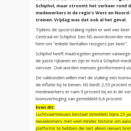
Schiphol, maar stroomt het verkeer rond 
medewerkers in de regio's West en Noord-We
treinen. Vrijdag was dat ook al het geval.
Tijdens de spoorstaking rijden er wel vier kee
Centraal en Schiphol. Een NS-woordvoerder meldt
hem om "enkele tientallen reizigers per keer".
Schiphol heeft maatregelen genomen vanwege 
de juiste rijbanen en zijn er extra Schiphol-me
vervoer. Ook worden mensen geïnformeerd vi
De vakbonden willen met de staking een loonsv
de inflatie bij te benen. NS biedt 2,55 procent 
medewerkers er ruim 9 procent bij en in de vori
loonsverhoging van gemiddeld 6,6 procent.
Even dit:
Luchtvaartnieuws bestaat inmiddels bijna 25 jaa
nieuwkomers met veel minder historie om aand
platforms te hebben die niet alleen nieuws bre