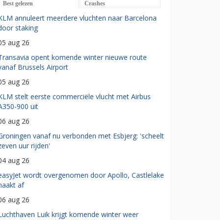
Best gelezen
Crashes
KLM annuleert meerdere vluchten naar Barcelona
door staking
05 aug 26
Transavia opent komende winter nieuwe route
vanaf Brussels Airport
05 aug 26
KLM stelt eerste commerciële vlucht met Airbus
A350-900 uit
06 aug 26
Groningen vanaf nu verbonden met Esbjerg: 'scheelt
zeven uur rijden'
04 aug 26
easyJet wordt overgenomen door Apollo, Castlelake
haakt af
06 aug 26
Luchthaven Luik krijgt komende winter weer