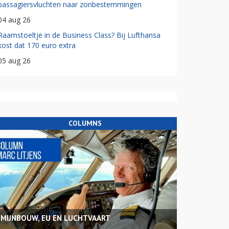
passagiersvluchten naar zonbestemmingen
04 aug 26
Raamstoeltje in de Business Class? Bij Lufthansa
kost dat 170 euro extra
05 aug 26
COLUMNS
MIJNBOUW, EU EN LUCHTVAART