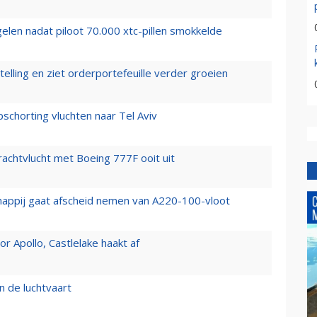
elen nadat piloot 70.000 xtc-pillen smokkelde
elling en ziet orderportefeuille verder groeien
chorting vluchten naar Tel Aviv
vrachtvlucht met Boeing 777F ooit uit
happij gaat afscheid nemen van A220-100-vloot
 Apollo, Castlelake haakt af
n de luchtvaart