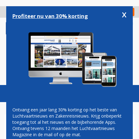
Overslaan
en
x
Digitaal Magazine
Registreer
Check in
naar
Profiteer nu van 30% korting
de
inhoud
gaan
Magazine
Podcasts
Vacatures
Toggl
naviga
Ontvang een jaar lang 30% korting op het beste van
Luchtvaartnieuws en Zakenreisnieuws. Krijg onbeperkt
toegang tot al het nieuws en de bijbehorende Apps.
SCHIPHOL ZET EXTRA
Ontvang tevens 12 maanden het Luchtvaartnieuws
PERSONEEL IN VOOR BREXIT
Magazine in de mail of op de mat.