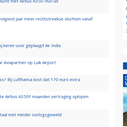
lucht met Airbus A350-900 uit
 volgend jaar meer rechtstreekse vluchten vanaf
j keren voor geplaagd Air India
r Aviapartner op Luik Airport
ss? Bij Lufthansa kost dat 170 euro extra
rste Airbus A350F maanden vertraging oplopen
wartaal met minder oorlogsgeweld