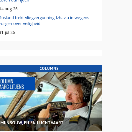
04 aug 26
Rusland trekt vliegvergunning Izhavia in wegens
zorgen over veiligheid
31 jul 26
COLUMNS
MIJNBOUW, EU EN LUCHTVAART