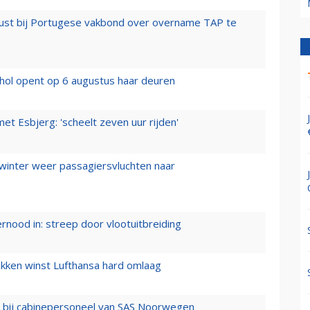
rust bij Portugese vakbond over overname TAP te
hol opent op 6 augustus haar deuren
t Esbjerg: 'scheelt zeven uur rijden'
 winter weer passagiersvluchten naar
ernood in: streep door vlootuitbreiding
ukken winst Lufthansa hard omlaag
 bij cabinepersoneel van SAS Noorwegen