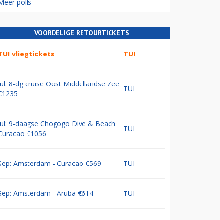
Meer polls
VOORDELIGE RETOURTICKETS
TUI vliegtickets
TUI
Jul: 8-dg cruise Oost Middellandse Zee
TUI
€1235
Jul: 9-daagse Chogogo Dive & Beach
TUI
Curacao €1056
Sep: Amsterdam - Curacao €569
TUI
Sep: Amsterdam - Aruba €614
TUI