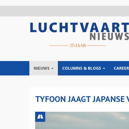
Overslaan
en
naar
de
inhoud
gaan
NIEUWS
COLUMNS & BLOGS
CAREER
TYFOON JAAGT JAPANSE 