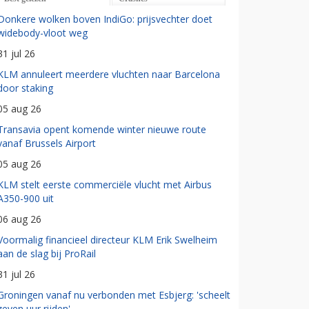
Donkere wolken boven IndiGo: prijsvechter doet
widebody-vloot weg
31 jul 26
KLM annuleert meerdere vluchten naar Barcelona
door staking
05 aug 26
Transavia opent komende winter nieuwe route
vanaf Brussels Airport
05 aug 26
KLM stelt eerste commerciële vlucht met Airbus
A350-900 uit
06 aug 26
Voormalig financieel directeur KLM Erik Swelheim
aan de slag bij ProRail
31 jul 26
Groningen vanaf nu verbonden met Esbjerg: 'scheelt
zeven uur rijden'