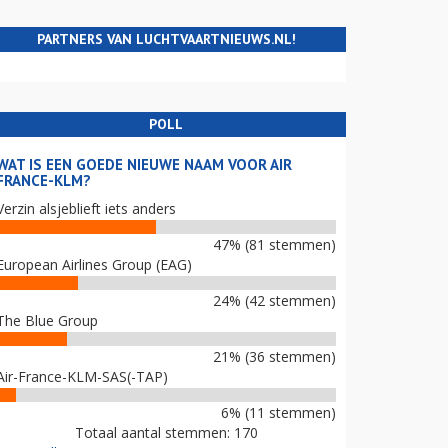
PARTNERS VAN LUCHTVAARTNIEUWS.NL!
POLL
WAT IS EEN GOEDE NIEUWE NAAM VOOR AIR
FRANCE-KLM?
Verzin alsjeblieft iets anders
47% (81 stemmen)
European Airlines Group (EAG)
24% (42 stemmen)
The Blue Group
21% (36 stemmen)
Air-France-KLM-SAS(-TAP)
6% (11 stemmen)
Totaal aantal stemmen: 170