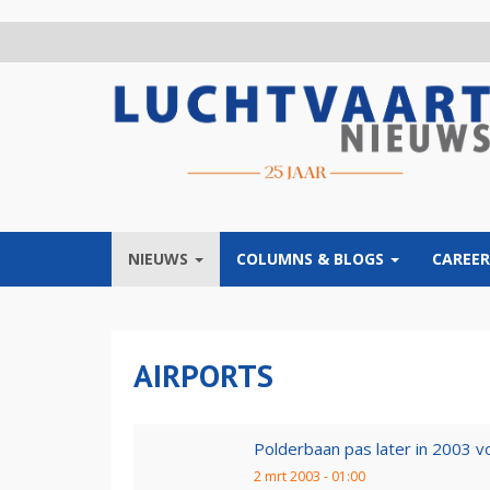
Overslaan
en
naar
de
inhoud
gaan
NIEUWS
COLUMNS & BLOGS
CAREER
AIRPORTS
Polderbaan pas later in 2003 vo
2 mrt 2003 - 01:00