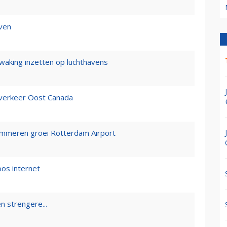
even
aking inzetten op luchthavens
verkeer Oost Canada
mmeren groei Rotterdam Airport
oos internet
 strengere...