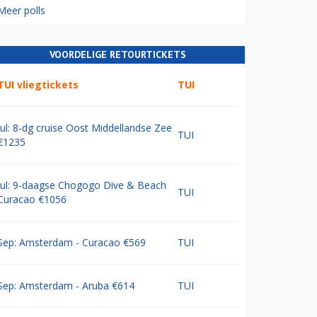
Meer polls
VOORDELIGE RETOURTICKETS
TUI vliegtickets
TUI
Jul: 8-dg cruise Oost Middellandse Zee
TUI
€1235
Jul: 9-daagse Chogogo Dive & Beach
TUI
Curacao €1056
Sep: Amsterdam - Curacao €569
TUI
Sep: Amsterdam - Aruba €614
TUI