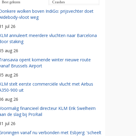
Best gelezen
Crashes
Donkere wolken boven IndiGo: prijsvechter doet
widebody-vloot weg
31 jul 26
KLM annuleert meerdere vluchten naar Barcelona
door staking
05 aug 26
Transavia opent komende winter nieuwe route
vanaf Brussels Airport
05 aug 26
KLM stelt eerste commerciële vlucht met Airbus
A350-900 uit
06 aug 26
Voormalig financieel directeur KLM Erik Swelheim
aan de slag bij ProRail
31 jul 26
Groningen vanaf nu verbonden met Esbjerg: 'scheelt