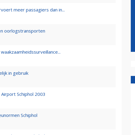
voert meer passagiers dan in...
gen oorlogstransporten
t waakzaamheidssurveillance...
lijk in gebruik
Airport Schiphol 2003
eunormen Schiphol