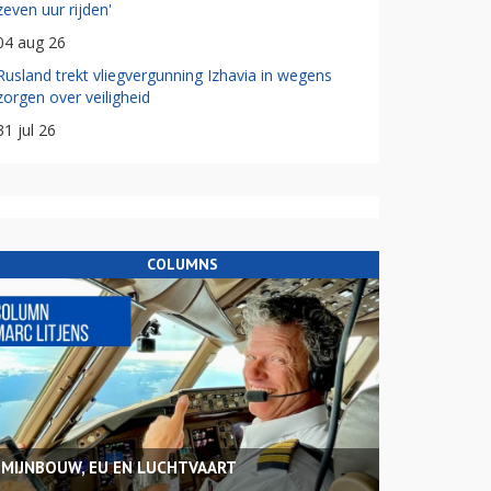
zeven uur rijden'
04 aug 26
Rusland trekt vliegvergunning Izhavia in wegens
zorgen over veiligheid
31 jul 26
COLUMNS
MIJNBOUW, EU EN LUCHTVAART