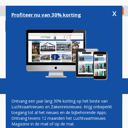
Overslaan
en
x
Digitaal Magazine
Registreer
Check in
naar
Profiteer nu van 30% korting
de
inhoud
gaan
Magazine
Podcasts
Vacatures
Toggl
naviga
Ontvang een jaar lang 30% korting op het beste van
Luchtvaartnieuws en Zakenreisnieuws. Krijg onbeperkt
toegang tot al het nieuws en de bijbehorende Apps.
LUCHTMACHTDAGEN
Ontvang tevens 12 maanden het Luchtvaartnieuws
ZORGEN AL VOOR FILES
Magazine in de mail of op de mat.