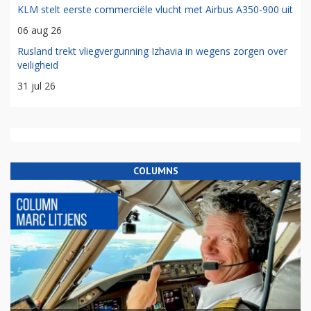
KLM stelt eerste commerciële vlucht met Airbus A350-900 uit
06 aug 26
Rusland trekt vliegvergunning Izhavia in wegens zorgen over
veiligheid
31 jul 26
COLUMNS