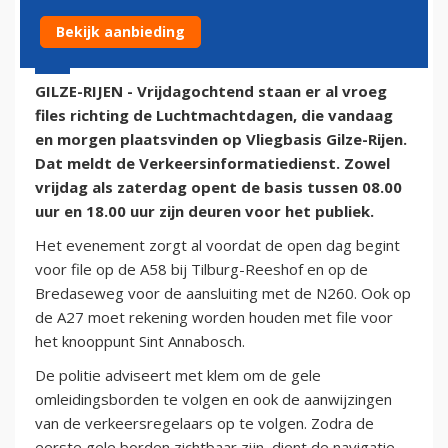
Bekijk aanbieding
20 juni 2014 - 10:33 | Door:
onze redactie
GILZE-RIJEN - Vrijdagochtend staan er al vroeg
files richting de Luchtmachtdagen, die vandaag
en morgen plaatsvinden op Vliegbasis Gilze-Rijen.
Dat meldt de Verkeersinformatiedienst. Zowel
vrijdag als zaterdag opent de basis tussen 08.00
uur en 18.00 uur zijn deuren voor het publiek.
Het evenement zorgt al voordat de open dag begint
voor file op de A58 bij Tilburg-Reeshof en op de
Bredaseweg voor de aansluiting met de N260. Ook op
de A27 moet rekening worden houden met file voor
het knooppunt Sint Annabosch.
De politie adviseert met klem om de gele
omleidingsborden te volgen en ook de aanwijzingen
van de verkeersregelaars op te volgen. Zodra de
eerste gele borden zichtbaar zijn, dient de navigatie