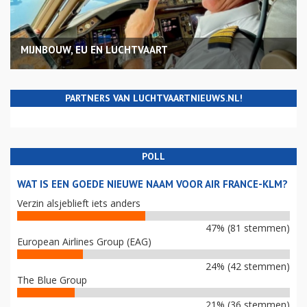
MIJNBOUW, EU EN LUCHTVAART
PARTNERS VAN LUCHTVAARTNIEUWS.NL!
POLL
WAT IS EEN GOEDE NIEUWE NAAM VOOR AIR FRANCE-KLM?
Verzin alsjeblieft iets anders
47% (81 stemmen)
European Airlines Group (EAG)
24% (42 stemmen)
The Blue Group
21% (36 stemmen)