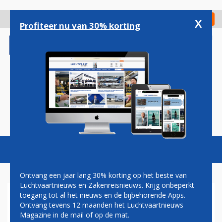
Overslaan
en
x
Digitaal Magazine
Registreer
Check in
naar
Profiteer nu van 30% korting
de
inhoud
gaan
Magazine
Podcasts
Vacatures
Toggl
naviga
Ontvang een jaar lang 30% korting op het beste van
Luchtvaartnieuws en Zakenreisnieuws. Krijg onbeperkt
toegang tot al het nieuws en de bijbehorende Apps.
PILOOT OMGEKOMEN BIJ
Ontvang tevens 12 maanden het Luchtvaartnieuws
CRASH POOLSE F-16
Magazine in de mail of op de mat.