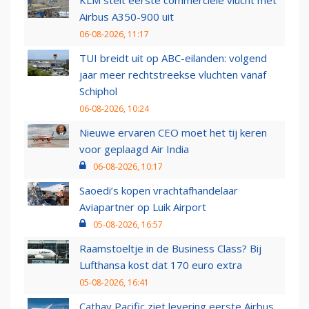
KLM stelt eerste commerciële vlucht met
Airbus A350-900 uit
06-08-2026, 11:17
TUI breidt uit op ABC-eilanden: volgend
jaar meer rechtstreekse vluchten vanaf
Schiphol
06-08-2026, 10:24
Nieuwe ervaren CEO moet het tij keren
voor geplaagd Air India
06-08-2026, 10:17
Saoedi’s kopen vrachtafhandelaar
Aviapartner op Luik Airport
05-08-2026, 16:57
Raamstoeltje in de Business Class? Bij
Lufthansa kost dat 170 euro extra
05-08-2026, 16:41
Cathay Pacific ziet levering eerste Airbus