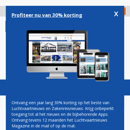
Overslaan
en
x
Digitaal Magazine
Registreer
Check in
naar
Profiteer nu van 30% korting
de
inhoud
gaan
Magazine
Podcasts
Vacatures
Toggl
naviga
Ontvang een jaar lang 30% korting op het beste van
Luchtvaartnieuws en Zakenreisnieuws. Krijg onbeperkt
toegang tot al het nieuws en de bijbehorende Apps.
AANDEEL BOEING ZAKT WEG
Ontvang tevens 12 maanden het Luchtvaartnieuws
DOOR WANTROUWEN VAN
Magazine in de mail of op de mat.