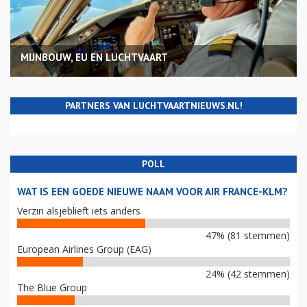
MIJNBOUW, EU EN LUCHTVAART
PARTNERS VAN LUCHTVAARTNIEUWS.NL!
POLL
WAT IS EEN GOEDE NIEUWE NAAM VOOR AIR FRANCE-KLM?
Verzin alsjeblieft iets anders
47% (81 stemmen)
European Airlines Group (EAG)
24% (42 stemmen)
The Blue Group