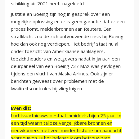
schikking uit 2021 heeft nageleefd.
Justitie en Boeing zijn nog in gesprek over een
mogelijke oplossing en er is geen garantie dat er een
proces komt, meldenbronnen aan Reuters. Een
strafklacht zou de zich ontvouwende crisis bij Boeing
hoe dan ook nog verdiepen. Het bedrijf staat nu al
onder toezicht van Amerikaanse aanklagers,
toezichthouders en wetgevers nadat in januari een
deurpaneel van een Boeing 737 MAX was gevlogen
tijdens een vlucht van Alaska Airlines. Ook zijn er
berichten geweest over problemen met de
kwaliteitscontroles bij vliegtuigen.
Even dit:
Luchtvaartnieuws bestaat inmiddels bijna 25 jaar. In
een tijd waarin talloze vergelijkbare bronnen en
nieuwkomers met veel minder historie om aandacht
schreeuwen, is het belangrijk om betrouwbare