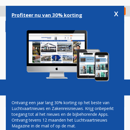
Overslaan
en
x
Digitaal Magazine
Registreer
Check in
naar
Profiteer nu van 30% korting
de
inhoud
gaan
Magazine
Podcasts
Vacatures
Toggl
naviga
Ontvang een jaar lang 30% korting op het beste van
Luchtvaartnieuws en Zakenreisnieuws. Krijg onbeperkt
toegang tot al het nieuws en de bijbehorende Apps.
AANKLAGERS VS WILLEN
Ontvang tevens 12 maanden het Luchtvaartnieuws
BOEING VOOR DE RECHTER
Magazine in de mail of op de mat.