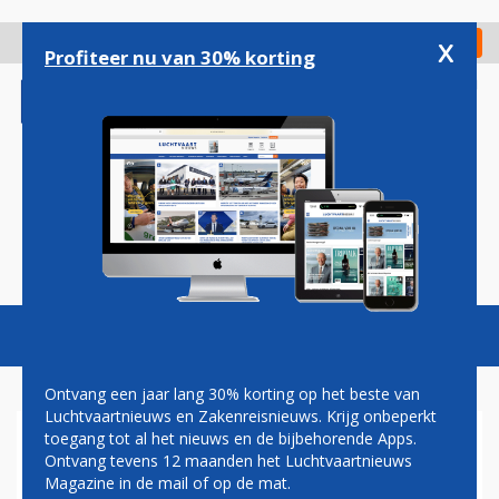
Overslaan
en
x
Digitaal Magazine
Registreer
Check in
naar
Profiteer nu van 30% korting
de
inhoud
gaan
Magazine
Podcasts
Vacatures
Toggl
naviga
Ontvang een jaar lang 30% korting op het beste van
Luchtvaartnieuws en Zakenreisnieuws. Krijg onbeperkt
toegang tot al het nieuws en de bijbehorende Apps.
AIRBUS VERWACHT
Ontvang tevens 12 maanden het Luchtvaartnieuws
MEGAORDER UIT CHINA VOOR
Magazine in de mail of op de mat.