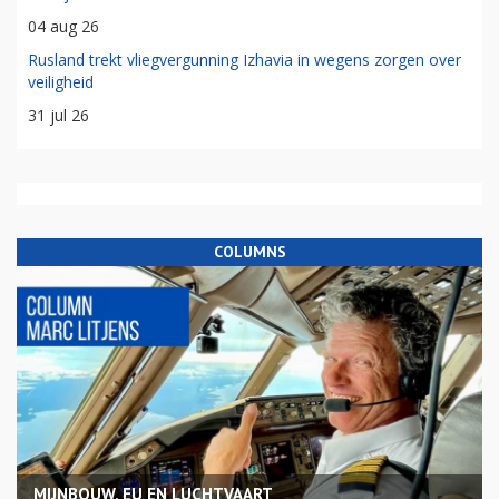
04 aug 26
Rusland trekt vliegvergunning Izhavia in wegens zorgen over
veiligheid
31 jul 26
COLUMNS
MIJNBOUW, EU EN LUCHTVAART