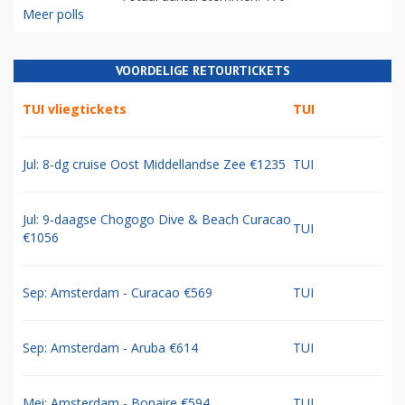
Meer polls
VOORDELIGE RETOURTICKETS
TUI vliegtickets
TUI
Jul: 8-dg cruise Oost Middellandse Zee €1235
TUI
Jul: 9-daagse Chogogo Dive & Beach Curacao
TUI
€1056
Sep: Amsterdam - Curacao €569
TUI
Sep: Amsterdam - Aruba €614
TUI
Mei: Amsterdam - Bonaire €594
TUI