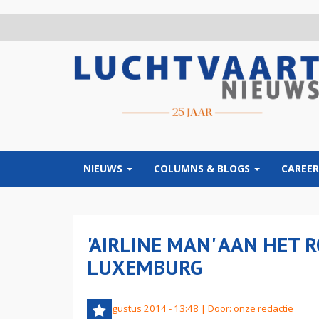
Overslaan
en
naar
de
inhoud
gaan
NIEUWS
COLUMNS & BLOGS
CAREER
'AIRLINE MAN' AAN HET
LUXEMBURG
18 augustus 2014 - 13:48 | Door:
onze redactie