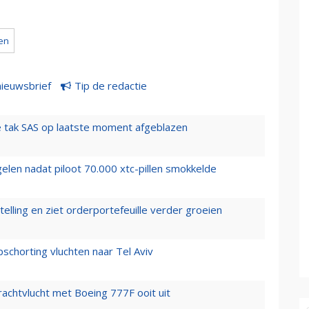
en
nieuwsbrief
Tip de redactie
 tak SAS op laatste moment afgeblazen
elen nadat piloot 70.000 xtc-pillen smokkelde
elling en ziet orderportefeuille verder groeien
chorting vluchten naar Tel Aviv
vrachtvlucht met Boeing 777F ooit uit