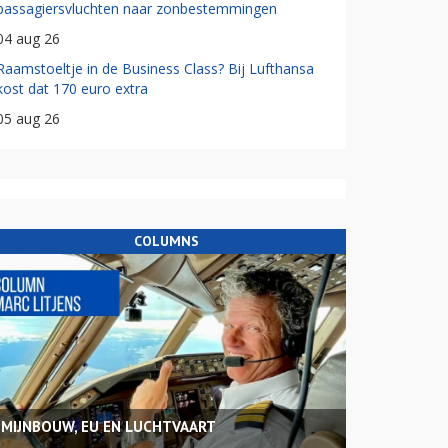
passagiersvluchten naar zonbestemmingen
04 aug 26
Raamstoeltje in de Business Class? Bij Lufthansa
kost dat 170 euro extra
05 aug 26
COLUMNS
MIJNBOUW, EU EN LUCHTVAART