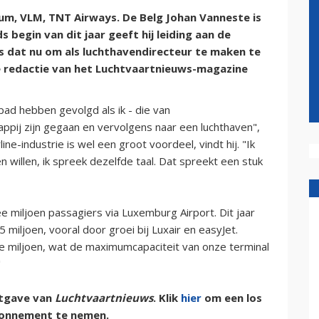
ium, VLM, TNT Airways. De Belg Johan Vanneste is
ds begin van dit jaar geeft hij leiding aan de
s dat nu om als luchthavendirecteur te maken te
 redactie van het Luchtvaartnieuws-magazine
epad hebben gevolgd als ik - die van
ppij zijn gegaan en vervolgens naar een luchthaven",
ine-industrie is wel een groot voordeel, vindt hij. "Ik
 willen, ik spreek dezelfde taal. Dat spreekt een stuk
e miljoen passagiers via Luxemburg Airport. Dit jaar
5 miljoen, vooral door groei bij Luxair en easyJet.
ie miljoen, wat de maximumcapaciteit van onze terminal
"
uitgave van
Luchtvaartnieuws
. Klik
hier
om een los
onnement te nemen.