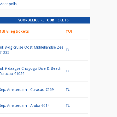
Meer polls
VOORDELIGE RETOURTICKETS
TUI vliegtickets
TUI
Jul: 8-dg cruise Oost Middellandse Zee
TUI
€1235
Jul: 9-daagse Chogogo Dive & Beach
TUI
Curacao €1056
Sep: Amsterdam - Curacao €569
TUI
Sep: Amsterdam - Aruba €614
TUI