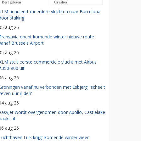
Best gelezen
Crashes
KLM annuleert meerdere vluchten naar Barcelona
door staking
05 aug 26
Transavia opent komende winter nieuwe route
vanaf Brussels Airport
05 aug 26
KLM stelt eerste commerciële vlucht met Airbus
A350-900 uit
06 aug 26
Groningen vanaf nu verbonden met Esbjerg: 'scheelt
zeven uur rijden'
04 aug 26
easyJet wordt overgenomen door Apollo, Castlelake
haakt af
06 aug 26
Luchthaven Luik krijgt komende winter weer