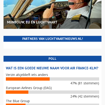
MIJNBOUW, EU EN LUCHTVAART
PARTNERS VAN LUCHTVAARTNIEUWS.NL!
POLL
WAT IS EEN GOEDE NIEUWE NAAM VOOR AIR FRANCE-KLM?
Verzin alsjeblieft iets anders
47% (81 stemmen)
European Airlines Group (EAG)
24% (42 stemmen)
The Blue Group