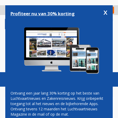
Overslaan
en
x
Digitaal Magazine
Registreer
Check in
naar
Profiteer nu van 30% korting
de
inhoud
gaan
Magazine
Podcasts
Vacatures
Toggl
naviga
Ontvang een jaar lang 30% korting op het beste van
Luchtvaartnieuws en Zakenreisnieuws. Krijg onbeperkt
toegang tot al het nieuws en de bijbehorende Apps.
DALING OLIEPRIJS KLEINE
Ontvang tevens 12 maanden het Luchtvaartnieuws
OPSTEKER
Magazine in de mail of op de mat.