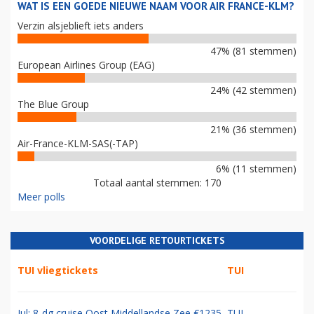
WAT IS EEN GOEDE NIEUWE NAAM VOOR AIR FRANCE-KLM?
Verzin alsjeblieft iets anders
47% (81 stemmen)
European Airlines Group (EAG)
24% (42 stemmen)
The Blue Group
21% (36 stemmen)
Air-France-KLM-SAS(-TAP)
6% (11 stemmen)
Totaal aantal stemmen: 170
Meer polls
VOORDELIGE RETOURTICKETS
TUI vliegtickets
TUI
Jul: 8-dg cruise Oost Middellandse Zee €1235
TUI