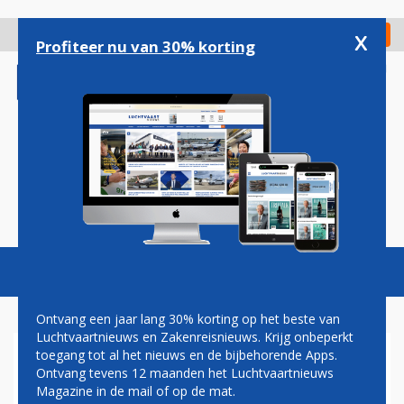
Overslaan
en
x
Digitaal Magazine
Registreer
Check in
naar
Profiteer nu van 30% korting
de
inhoud
gaan
Magazine
Podcasts
Vacatures
Toggl
naviga
Ontvang een jaar lang 30% korting op het beste van
Luchtvaartnieuws en Zakenreisnieuws. Krijg onbeperkt
toegang tot al het nieuws en de bijbehorende Apps.
DEFENSIE EVACUEERT
Ontvang tevens 12 maanden het Luchtvaartnieuws
TOERISTEN OP SINT
Magazine in de mail of op de mat.