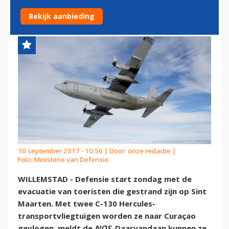
MAARTEN
Bekijk aanbieding
10 september 2017 - 10:56 | Door:
onze redactie
|
Foto: Ministerie van Defensie
WILLEMSTAD - Defensie start zondag met de
evacuatie van toeristen die gestrand zijn op Sint
Maarten. Met twee C-130 Hercules-
transportvliegtuigen worden ze naar Curaçao
gevlogen, meldt de
NOS
. Daarvandaan kunnen ze