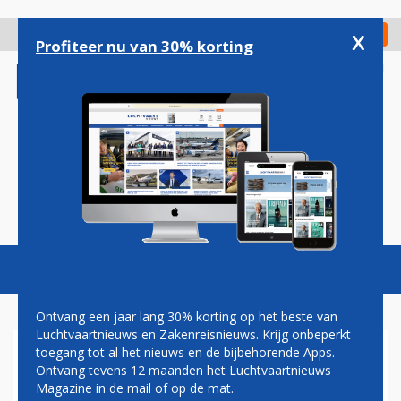
Overslaan
en
x
Digitaal Magazine
Registreer
Check in
naar
Profiteer nu van 30% korting
de
inhoud
gaan
Magazine
Podcasts
Vacatures
Toggl
naviga
Ontvang een jaar lang 30% korting op het beste van
Luchtvaartnieuws en Zakenreisnieuws. Krijg onbeperkt
toegang tot al het nieuws en de bijbehorende Apps.
DEFINITIEVE DEAL AIRBUS EN
Ontvang tevens 12 maanden het Luchtvaartnieuws
CDB AVIATION OVER
Magazine in de mail of op de mat.