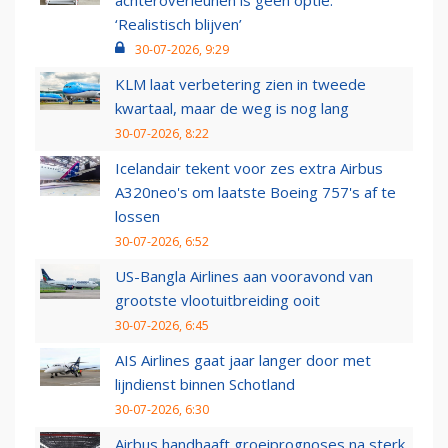
achteroverleunen is geen optie:
‘Realistisch blijven’
30-07-2026, 9:29
KLM laat verbetering zien in tweede
kwartaal, maar de weg is nog lang
30-07-2026, 8:22
Icelandair tekent voor zes extra Airbus
A320neo's om laatste Boeing 757's af te
lossen
30-07-2026, 6:52
US-Bangla Airlines aan vooravond van
grootste vlootuitbreiding ooit
30-07-2026, 6:45
AIS Airlines gaat jaar langer door met
lijndienst binnen Schotland
30-07-2026, 6:30
Airbus handhaaft groeiprognoses na sterk