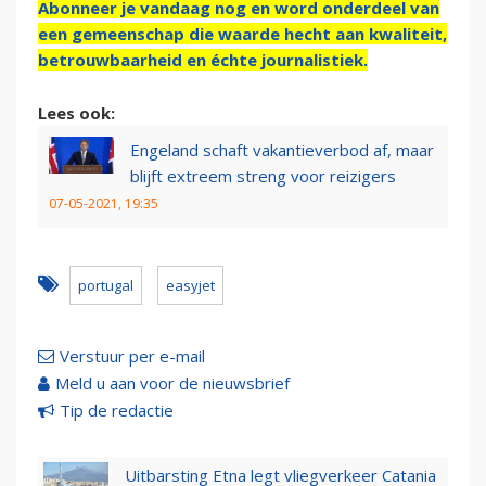
Abonneer je vandaag nog en word onderdeel van
een gemeenschap die waarde hecht aan kwaliteit,
betrouwbaarheid en échte journalistiek.
Lees ook:
Engeland schaft vakantieverbod af, maar
blijft extreem streng voor reizigers
07-05-2021, 19:35
portugal
easyjet
Verstuur per e-mail
Meld u aan voor de nieuwsbrief
Tip de redactie
Uitbarsting Etna legt vliegverkeer Catania