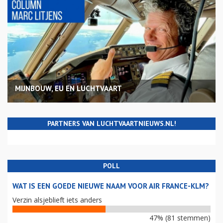
MIJNBOUW, EU EN LUCHTVAART
PARTNERS VAN LUCHTVAARTNIEUWS.NL!
POLL
WAT IS EEN GOEDE NIEUWE NAAM VOOR AIR FRANCE-KLM?
Verzin alsjeblieft iets anders
47% (81 stemmen)