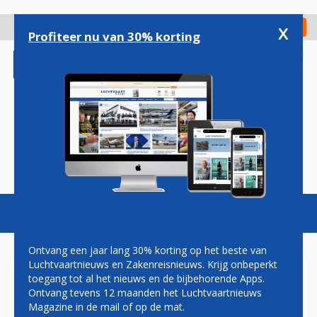
Overslaan
en
x
Digitaal Magazine
Registreer
Check in
naar
Profiteer nu van 30% korting
de
inhoud
gaan
Magazine
Podcasts
Vacatures
Toggl
naviga
Ontvang een jaar lang 30% korting op het beste van
Luchtvaartnieuws en Zakenreisnieuws. Krijg onbeperkt
toegang tot al het nieuws en de bijbehorende Apps.
DRAMA IN ENGELSE
Ontvang tevens 12 maanden het Luchtvaartnieuws
LUCHTVAART: ENIGE
Magazine in de mail of op de mat.