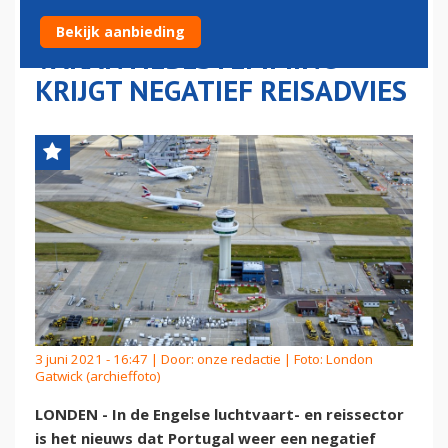
POPULAIRE
Bekijk aanbieding
VAKANTIEBESTEMMING
KRIJGT NEGATIEF REISADVIES
3 juni 2021 - 16:47 | Door:
onze redactie
| Foto: London
Gatwick (archieffoto)
LONDEN - In de Engelse luchtvaart- en reissector
is het nieuws dat Portugal weer een negatief