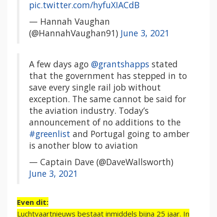
pic.twitter.com/hyfuXIACdB
— Hannah Vaughan
(@HannahVaughan91)
June 3, 2021
A few days ago
@grantshapps
stated
that the government has stepped in to
save every single rail job without
exception. The same cannot be said for
the aviation industry. Today’s
announcement of no additions to the
#greenlist
and Portugal going to amber
is another blow to aviation
— Captain Dave (@DaveWallsworth)
June 3, 2021
Even dit:
Luchtvaartnieuws bestaat inmiddels bijna 25 jaar. In