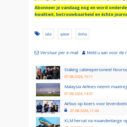
Abonneer je vandaag nog en word onderde
kwaliteit, betrouwbaarheid en échte journa
iata
qatar
doha
Verstuur per e-mail
Meld u aan voor de 
Staking cabinepersoneel Noorse
07-08-2026, 15:11
Malaysia Airlines neemt maatreg
07-08-2026, 14:07
Airbus op koers voor leverdoelst
07-08-2026, 11:44
KLM hervat na maandenlange ops