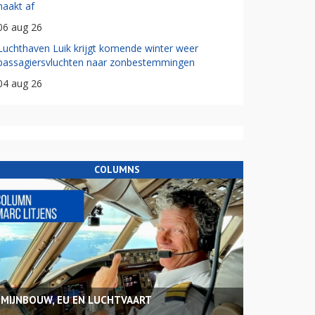
haakt af
06 aug 26
Luchthaven Luik krijgt komende winter weer
passagiersvluchten naar zonbestemmingen
04 aug 26
COLUMNS
MIJNBOUW, EU EN LUCHTVAART