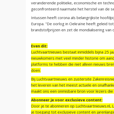
veranderende politieke, economische en techno
geconfronteerd naarmate het herstel van de se
Intussen heeft corona als belangrijkste hoofdp
Europa. "De oorlog in Oekraïne heeft geleid to
brandstofprijzen en zet de mondialisering van d
Even dit:
Luchtvaartnieuws bestaat inmiddels bijna 25 jaa
nieuwkomers met veel minder historie om aand
platforms te hebben die niet alleen nieuws bre
doen.
Bij Luchtvaartnieuws en zustersite Zakenreisn
het leveren van het meest actuele en onafhankel
maakt ons een onmisbare bron voor lezers die g
Abonneer je voor exclusieve content:
Door je te abonneren op Luchtvaartnieuws.nl, 
je toegang tot exclusieve content en jarenlang