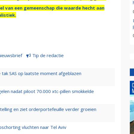
el van een gemeenschap die waarde hecht aan
listiek.
nieuwsbrief
Tip de redactie
 tak SAS op laatste moment afgeblazen
elen nadat piloot 70.000 xtc-pillen smokkelde
elling en ziet orderportefeuille verder groeien
chorting vluchten naar Tel Aviv