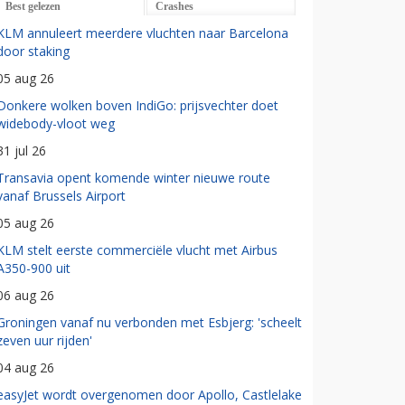
Best gelezen
Crashes
KLM annuleert meerdere vluchten naar Barcelona
door staking
05 aug 26
Donkere wolken boven IndiGo: prijsvechter doet
widebody-vloot weg
31 jul 26
Transavia opent komende winter nieuwe route
vanaf Brussels Airport
05 aug 26
KLM stelt eerste commerciële vlucht met Airbus
A350-900 uit
06 aug 26
Groningen vanaf nu verbonden met Esbjerg: 'scheelt
zeven uur rijden'
04 aug 26
easyJet wordt overgenomen door Apollo, Castlelake