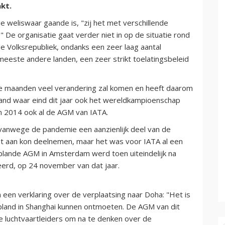
kt.
e weliswaar gaande is, "zij het met verschillende
" De organisatie gaat verder niet in op de situatie rond
e Volksrepubliek, ondanks een zeer laag aantal
meeste andere landen, een zeer strikt toelatingsbeleid
nde maanden veel verandering zal komen en heeft daarom
land waar eind dit jaar ook het wereldkampioenschap
n 2014 ook al de AGM van IATA.
 vanwege de pandemie een aanzienlijk deel van de
et aan kon deelnemen, maar het was voor IATA al een
plande AGM in Amsterdam werd toen uiteindelijk na
seerd, op 24 november van dat jaar.
 een verklaring over de verplaatsing naar Doha: "Het is
epland in Shanghai kunnen ontmoeten. De AGM van dit
de luchtvaartleiders om na te denken over de