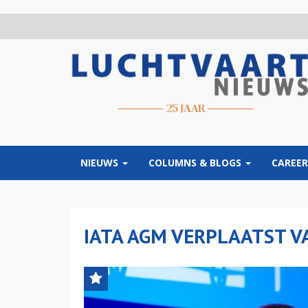
Overslaan
en
naar
de
inhoud
gaan
NIEUWS
COLUMNS & BLOGS
CAREER
IATA AGM VERPLAATST 