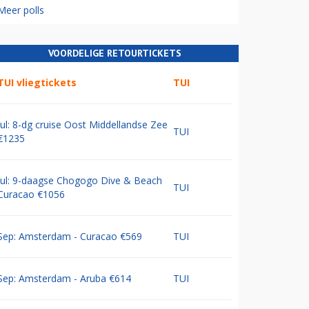
Meer polls
VOORDELIGE RETOURTICKETS
TUI vliegtickets
TUI
Jul: 8-dg cruise Oost Middellandse Zee
TUI
€1235
Jul: 9-daagse Chogogo Dive & Beach
TUI
Curacao €1056
Sep: Amsterdam - Curacao €569
TUI
Sep: Amsterdam - Aruba €614
TUI