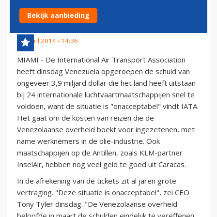
ONACCEPTABEL
Bekijk aanbieding
29 april 2014 - 14:36
MIAMI - De International Air Transport Association
heeft dinsdag Venezuela opgeroepen de schuld van
ongeveer 3,9 miljard dollar die het land heeft uitstaan
bij 24 internationale luchtvaartmaatschappijen snel te
voldoen, want de situatie is "onacceptabel" vindt IATA.
Het gaat om de kosten van reizen die de
Venezolaanse overheid boekt voor ingezetenen, met
name werknemers in de olie-industrie. Ook
maatschappijen op de Antillen, zoals KLM-partner
InselAir, hebben nog veel geld te goed uit Caracas.
In de afrekening van de tickets zit al jaren grote
vertraging. "Deze situatie is onacceptabel", zei CEO
Tony Tyler dinsdag. "De Venezolaanse overheid
beloofde in maart de schulden eindelijk te vereffenen,