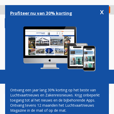
Overslaan
en
x
Digitaal Magazine
Registreer
Check in
naar
Profiteer nu van 30% korting
de
inhoud
gaan
Magazine
Podcasts
Vacatures
Toggl
naviga
Ontvang een jaar lang 30% korting op het beste van
Luchtvaartnieuws en Zakenreisnieuws. Krijg onbeperkt
toegang tot al het nieuws en de bijbehorende Apps.
IATA: NIET BETALEN TICKETS
Ontvang tevens 12 maanden het Luchtvaartnieuws
DOOR VENEZUELA
Magazine in de mail of op de mat.