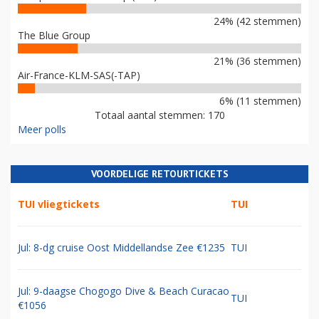
24% (42 stemmen)
The Blue Group
21% (36 stemmen)
Air-France-KLM-SAS(-TAP)
6% (11 stemmen)
Totaal aantal stemmen: 170
Meer polls
VOORDELIGE RETOURTICKETS
TUI vliegtickets
TUI
Jul: 8-dg cruise Oost Middellandse Zee €1235
TUI
Jul: 9-daagse Chogogo Dive & Beach Curacao
TUI
€1056