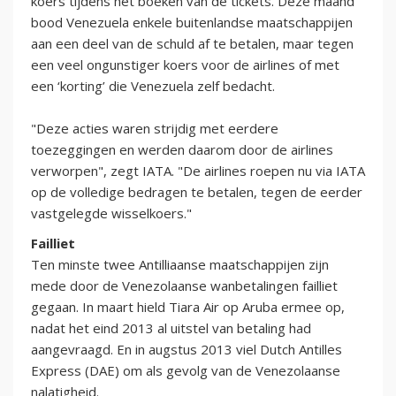
koers tijdens het boeken van de tickets. Deze maand
bood Venezuela enkele buitenlandse maatschappijen
aan een deel van de schuld af te betalen, maar tegen
een veel ongunstiger koers voor de airlines of met
een ‘korting’ die Venezuela zelf bedacht.
"Deze acties waren strijdig met eerdere
toezeggingen en werden daarom door de airlines
verworpen", zegt IATA. "De airlines roepen nu via IATA
op de volledige bedragen te betalen, tegen de eerder
vastgelegde wisselkoers."
Failliet
Ten minste twee Antilliaanse maatschappijen zijn
mede door de Venezolaanse wanbetalingen failliet
gegaan. In maart hield Tiara Air op Aruba ermee op,
nadat het eind 2013 al uitstel van betaling had
aangevraagd. En in augstus 2013 viel Dutch Antilles
Express (DAE) om als gevolg van de Venezolaanse
nalatigheid.