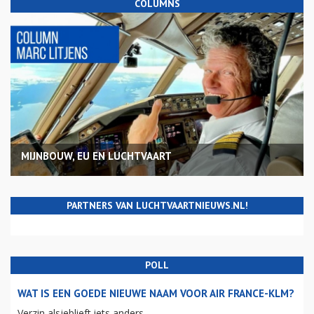
COLUMNS
MIJNBOUW, EU EN LUCHTVAART
PARTNERS VAN LUCHTVAARTNIEUWS.NL!
POLL
WAT IS EEN GOEDE NIEUWE NAAM VOOR AIR FRANCE-KLM?
Verzin alsjeblieft iets anders