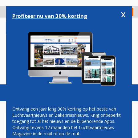
Overslaan
en
x
Digitaal Magazine
Registreer
Check in
naar
Profiteer nu van 30% korting
de
inhoud
gaan
Magazine
Podcasts
Vacatures
Toggl
naviga
Ontvang een jaar lang 30% korting op het beste van
Luchtvaartnieuws en Zakenreisnieuws. Krijg onbeperkt
toegang tot al het nieuws en de bijbehorende Apps.
KABINET STELT GEEN
Ontvang tevens 12 maanden het Luchtvaartnieuws
MAXIMUM AAN PASSAGIERS,
Magazine in de mail of op de mat.