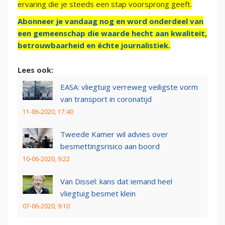
ervaring die je steeds een stap voorsprong geeft.
Abonneer je vandaag nog en word onderdeel van
een gemeenschap die waarde hecht aan kwaliteit,
betrouwbaarheid en échte journalistiek.
Lees ook:
EASA: vliegtuig verreweg veiligste vorm
van transport in coronatijd
11-06-2020, 17:40
Tweede Kamer wil advies over
besmettingsrisico aan boord
10-06-2020, 9:22
Van Dissel: kans dat iemand heel
vliegtuig besmet klein
07-06-2020, 9:10