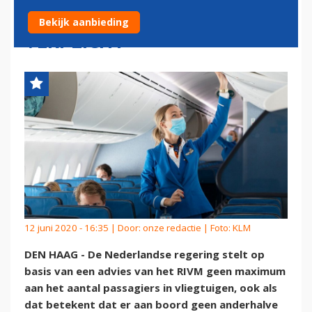
GEZONDHEIDSVERKLARING
Bekijk aanbieding
VERPLICHT
12 juni 2020 - 16:35 | Door:
onze redactie
| Foto: KLM
DEN HAAG - De Nederlandse regering stelt op
basis van een advies van het RIVM geen maximum
aan het aantal passagiers in vliegtuigen, ook als
dat betekent dat er aan boord geen anderhalve