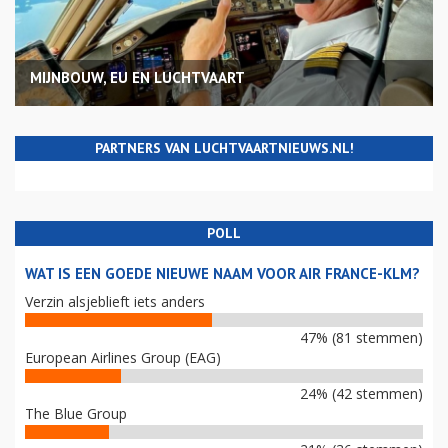
MIJNBOUW, EU EN LUCHTVAART
PARTNERS VAN LUCHTVAARTNIEUWS.NL!
POLL
WAT IS EEN GOEDE NIEUWE NAAM VOOR AIR FRANCE-KLM?
Verzin alsjeblieft iets anders
47% (81 stemmen)
European Airlines Group (EAG)
24% (42 stemmen)
The Blue Group