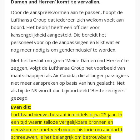
Damen und Herren’ komt te vervallen.
Door de aanspreekvormen aan te passen, hoopt de
Lufthansa Group dat iedereen zich welkom voelt aan
boord. Het bedrijf heeft een officier voor
kansengelijkheid aangesteld. Die bereidt het
personeel voor op de aanpassingen en kijkt wat er
nog meer nodig is om genderinclusief te worden.
Met het besluit om geen ‘Meine Damen und Herren’ te
zeggen, volgt de Lufthansa Group het voorbeeld van
maatschappijen als Air Canada, die al langer passagiers
niet meer aanspreken op basis van hun geslacht. Net
als bij de NS wordt dan bijvoorbeeld ‘Beste reizigers’
gezegd.
Even dit:
Luchtvaartnieuws bestaat inmiddels bijna 25 jaar. In
een tijd waarin talloze vergelijkbare bronnen en
nieuwkomers met veel minder historie om aandacht
schreeuwen, is het belangrijk om betrouwbare