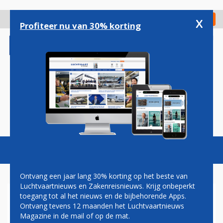
Overslaan
en
x
Digitaal Magazine
Registreer
Check in
naar
Profiteer nu van 30% korting
de
inhoud
gaan
Magazine
Podcasts
Vacatures
Toggl
naviga
Ontvang een jaar lang 30% korting op het beste van
Luchtvaartnieuws en Zakenreisnieuws. Krijg onbeperkt
toegang tot al het nieuws en de bijbehorende Apps.
LUFTHANSA GROUP WORDT
Ontvang tevens 12 maanden het Luchtvaartnieuws
GENDERNEUTRAAL: GEEN
Magazine in de mail of op de mat.