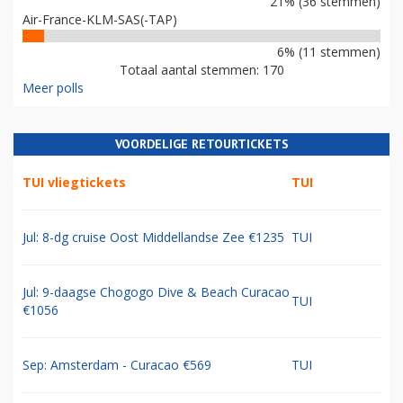
21% (36 stemmen)
Air-France-KLM-SAS(-TAP)
6% (11 stemmen)
Totaal aantal stemmen: 170
Meer polls
VOORDELIGE RETOURTICKETS
TUI vliegtickets
TUI
Jul: 8-dg cruise Oost Middellandse Zee €1235
TUI
Jul: 9-daagse Chogogo Dive & Beach Curacao
TUI
€1056
Sep: Amsterdam - Curacao €569
TUI