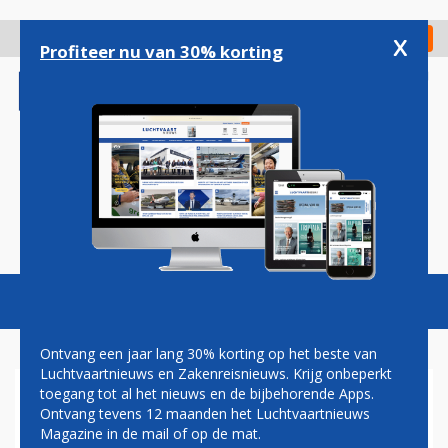
Overslaan
en
x
Digitaal Magazine
Registreer
Check in
naar
Profiteer nu van 30% korting
de
inhoud
gaan
Magazine
Podcasts
Vacatures
Toggl
naviga
Ontvang een jaar lang 30% korting op het beste van
Luchtvaartnieuws en Zakenreisnieuws. Krijg onbeperkt
toegang tot al het nieuws en de bijbehorende Apps.
STAAT HAWAÏ VECHT NIEUW
Ontvang tevens 12 maanden het Luchtvaartnieuws
INREISVERBOD AAN
Magazine in de mail of op de mat.