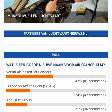
MIJNBOUW, EU EN LUCHTVAART
PARTNERS VAN LUCHTVAARTNIEUWS.NL!
POLL
WAT IS EEN GOEDE NIEUWE NAAM VOOR AIR FRANCE-KLM?
Verzin alsjeblieft iets anders
47% (81 stemmen)
European Airlines Group (EAG)
24% (42 stemmen)
The Blue Group
21% (36 stemmen)