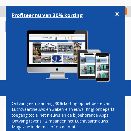
Overslaan
en
x
Digitaal Magazine
Registreer
Check in
naar
Profiteer nu van 30% korting
de
inhoud
gaan
Magazine
Podcasts
Vacatures
Toggl
naviga
Ontvang een jaar lang 30% korting op het beste van
Luchtvaartnieuws en Zakenreisnieuws. Krijg onbeperkt
toegang tot al het nieuws en de bijbehorende Apps.
'VERKEERSLEIDERS
Ontvang tevens 12 maanden het Luchtvaartnieuws
SCHULDIG AAN CRASH POOLS
Magazine in de mail of op de mat.